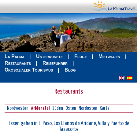
La Palma
Unterkünfte
Flüge
Mietwagen
Restaurants
Reiseführer
Ökosozialer Tourismus
Blog
Restaurants
Nordwesten
Aridanetal
Süden
Osten
Nordosten
Karte
Essen gehen in El Paso, Los Llanos de Aridane, Villa y Puerto de
Tazacorte