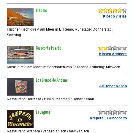
El Remo
Kiosco 7 Islas
Frischer Fisch direkt am Meer in El Remo. Ruhetage: Donnerstag,
Samstag
Tazacorte Puerto
Kiosco Adrinere
Kiosk, direkt am Meer im Sporthafen von Tazacorte. Ruhetag: Mittwoch
Los Llanos de Aridane
Ali Döner Kebab
Restaurant / Terrasse / zum Mitnehmen / Döner Kebab
La Laguna
Arepera El Rinconcito
Restaurant / Arepera / venezolanisch / mexikanisch