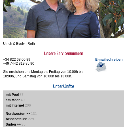
Ulrich & Evelyn Roth
Unsere Servicenummern
+34 822 68 00 89
E-mail schreiben
+49 7442 819 85 90
Sie erreichen uns Montag bis Freitag von 10:00h bis
18:00h, und Samstag von 10:00h bis 13:00h.
Unterkünfte
mit Pool
87
am Meer
40
mit Internet
206
Nordwesten >>
131
Aridanetal >>
229
Süden >>
35