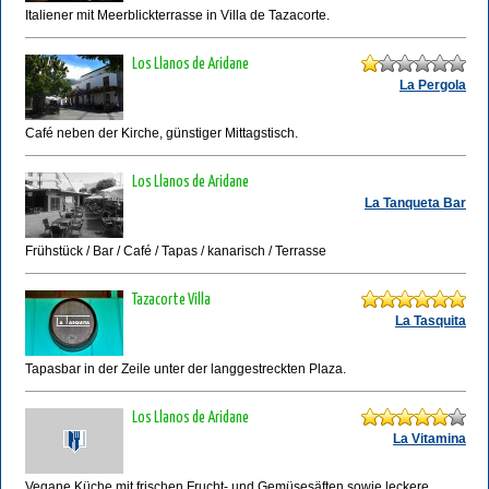
Italiener mit Meerblickterrasse in Villa de Tazacorte.
Los Llanos de Aridane
La Pergola
Café neben der Kirche, günstiger Mittagstisch.
Los Llanos de Aridane
La Tanqueta Bar
Frühstück / Bar / Café / Tapas / kanarisch / Terrasse
Tazacorte Villa
La Tasquita
Tapasbar in der Zeile unter der langgestreckten Plaza.
Los Llanos de Aridane
La Vitamina
Vegane Küche mit frischen Frucht- und Gemüsesäften sowie leckere