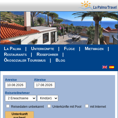
La Palma
Unterkünfte
Flüge
Mietwagen
Restaurants
Reiseführer
Ökosozialer Tourismus
Blog
Anreise
Abreise
Reiseteilnehmer
Reisedaten unbekannt
Unterkünfte mit Pool
mit Internet