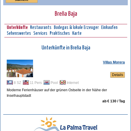
Breña Baja
Unterkünfte
Restaurants
Bodegas & lokale Erzeuger
Einkaufen
Sehenswertes
Services
Praktisches
Karte
Unterkünfte in Breña Baja
Villas Morera
Details
8 SZ
11 Pers
Pool
Internet
Moderne Ferienhäuser auf der grünen Ostseite in der Nähe der
Inselhauptstadt
ab € 130 / Tag