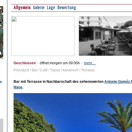
Allgemein
Galerie
Lage
Bewertung
Geschlossen
·
öffnet morgen um 09:00h
·
mehr…
Frühstück / Bar / Café / Tapas / kanarisch / Terrasse
Bar mit Terrasse in Nachbarschaft des sehenswerten
Antonio Goméz F
n
Naos
.
n