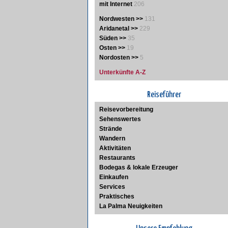
mit Internet
206
Nordwesten >>
131
Aridanetal >>
229
Süden >>
35
Osten >>
19
Nordosten >>
5
Unterkünfte A-Z
Reiseführer
Reisevorbereitung
Sehenswertes
Strände
Wandern
Aktivitäten
Restaurants
Bodegas & lokale Erzeuger
Einkaufen
Services
Praktisches
La Palma Neuigkeiten