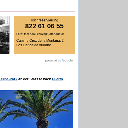
Tischreservierung
822 61 06 55
Foto: facebook.com/pg/Latanqueta/
Camino Cruz de la Montaña, 2
Los Llanos de Aridane
elipe-Park
an der Strasse nach
Puerto