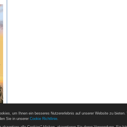
…
okies, um Ihnen ein besseres Nutzererlebnis auf unserer Website zu bieten.
den Sie in unserer
Cookie Richtlinie
.
h akzeptiere alle Cookies" klicken, akzeptieren Sie deren Verwendung. Sie kö