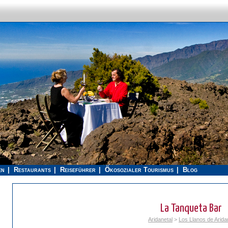
en
Restaurants
Reiseführer
Ökosozialer Tourismus
Blog
La Tanqueta Bar
Aridanetal
>
Los Llanos de Arida