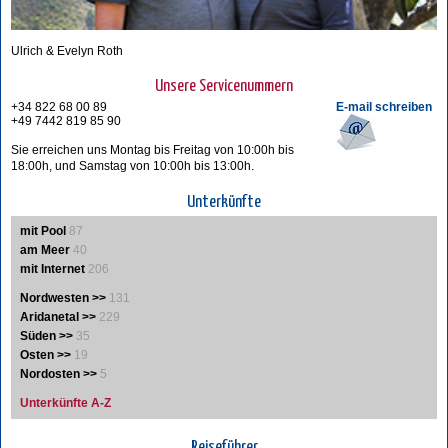
Ulrich & Evelyn Roth
Unsere Servicenummern
+34 822 68 00 89
E-mail schreiben
+49 7442 819 85 90
Sie erreichen uns Montag bis Freitag von 10:00h bis
18:00h, und Samstag von 10:00h bis 13:00h.
Unterkünfte
mit Pool
87
am Meer
40
mit Internet
206
Nordwesten >>
131
Aridanetal >>
229
Süden >>
35
Osten >>
19
Nordosten >>
5
Unterkünfte A-Z
Reiseführer