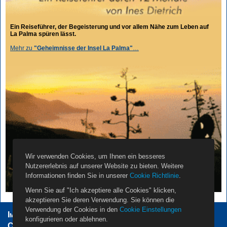
Ein Reiseführer, der Begeisterung und vor allem Nähe zum Leben auf
La Palma spüren lässt.
Mehr zu
"Geheimnisse der Insel La Palma"
…
Wir verwenden Cookies, um Ihnen ein besseres
Nutzererlebnis auf unserer Website zu bieten. Weitere
Informationen finden Sie in unserer
Cookie Richtlinie
.
Wenn Sie auf "Ich akzeptiere alle Cookies" klicken,
akzeptieren Sie deren Verwendung. Sie können die
Verwendung der Cookies in den
Cookie Einstellungen
Impressum
AGB
Datenschutzerklärung
konfigurieren oder ablehnen.
Cookie Einstellungen
Vermieter
Propietarios