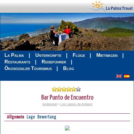
La Palma
Unterkünfte
Flüge
Mietwagen
Restaurants
Reiseführer
Ökosozialer Tourismus
Blog
Bar Punto de Encuentro
Aridanetal
>
Los Llanos de Aridane
Allgemein
Lage
Bewertung