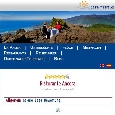
La Palma
Unterkünfte
Flüge
Mietwagen
Restaurants
Reiseführer
Ökosozialer Tourismus
Blog
Ristorante Ancora
Nordwesten
>
Puntagorda
Allgemein
Galerie
Lage
Bewertung