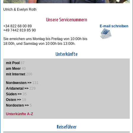
Ulrich & Evelyn Roth
Unsere Servicenummern
+34 822 68 00 89
E-mail schreiben
+49 7442 819 85 90
Sie erreichen uns Montag bis Freitag von 10:00h bis
18:00h, und Samstag von 10:00h bis 13:00h.
Unterkünfte
mit Pool
87
am Meer
40
mit Internet
206
Nordwesten >>
131
Aridanetal >>
229
Süden >>
35
Osten >>
19
Nordosten >>
5
Unterkünfte A-Z
Reiseführer