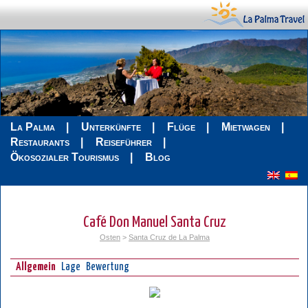
La Palma
Unterkünfte
Flüge
Mietwagen
Restaurants
Reiseführer
Ökosozialer Tourismus
Blog
Café Don Manuel Santa Cruz
Osten
>
Santa Cruz de La Palma
Allgemein
Lage
Bewertung