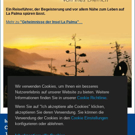
Ein Reiseführer, der Begeisterung und vor allem Nähe zum Leben auf
La Palma spüren lässt.
Mehr zu
"Geheimnisse der Insel La Palma"
…
Wir verwenden Cookies, um Ihnen ein besseres
Nutzererlebnis auf unserer Website zu bieten. Weitere
Informationen finden Sie in unserer
Cookie Richtlinie
.
Wenn Sie auf "Ich akzeptiere alle Cookies" klicken,
akzeptieren Sie deren Verwendung. Sie können die
Verwendung der Cookies in den
Cookie Einstellungen
Impressum
AGB
Datenschutzerklärung
konfigurieren oder ablehnen.
Cookie Einstellungen
Vermieter
Propietarios
Jobs
Über Uns
Kontakt