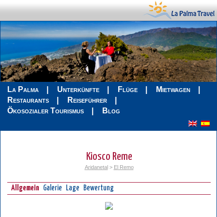
La Palma
Unterkünfte
Flüge
Mietwagen
Restaurants
Reiseführer
Ökosozialer Tourismus
Blog
Kiosco Reme
Aridanetal
>
El Remo
Allgemein
Galerie
Lage
Bewertung