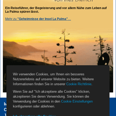
Ein Reiseführer, der Begeisterung und vor allem Nähe zum Leben auf
La Palma spüren lässt.
Mehr zu
"Geheimnisse der Insel La Palma"
…
Wir verwenden Cookies, um Ihnen ein besseres
Nutzererlebnis auf unserer Website zu bieten. Weitere
Informationen finden Sie in unserer
Cookie Richtlinie
.
Wenn Sie auf "Ich akzeptiere alle Cookies" klicken,
akzeptieren Sie deren Verwendung. Sie können die
Verwendung der Cookies in den
Cookie Einstellungen
Impressum
AGB
Datenschutzerklärung
konfigurieren oder ablehnen.
Cookie Einstellungen
Vermieter
Propietarios
Jobs
Über Uns
Kontakt