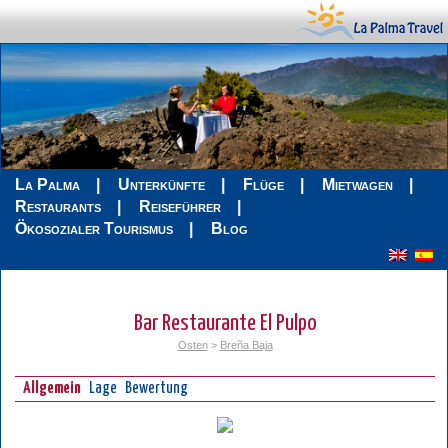
La Palma
Unterkünfte
Flüge
Mietwagen
Restaurants
Reiseführer
Ökosozialer Tourismus
Blog
Bar Restaurante El Pulpo
Osten
>
Breña Baja
Allgemein
Lage
Bewertung