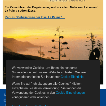
Ein Reiseführer, der Begeisterung und vor allem Nähe zum Leben auf
La Palma spüren lässt.
Mehr zu
"Geheimnisse der Insel La Palma"
…
Wir verwenden Cookies, um Ihnen ein besseres
Nutzererlebnis auf unserer Website zu bieten. Weitere
Informationen finden Sie in unserer
Cookie Richtlinie
.
Wenn Sie auf "Ich akzeptiere alle Cookies" klicken,
akzeptieren Sie deren Verwendung. Sie können die
Verwendung der Cookies in den
Cookie Einstellungen
Impressum
AGB
Datenschutzerklärung
konfigurieren oder ablehnen.
Cookie Einstellungen
Vermieter
Propietarios
Jobs
Über Uns
Kontakt