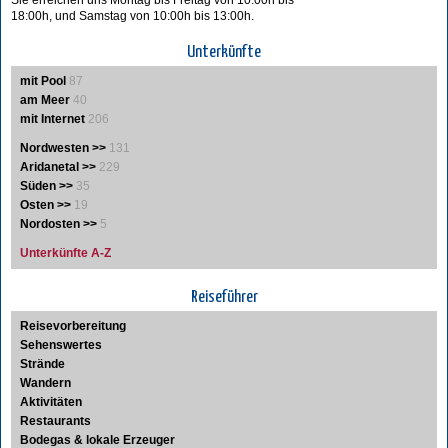
18:00h, und Samstag von 10:00h bis 13:00h.
Unterkünfte
mit Pool
87
am Meer
40
mit Internet
206
Nordwesten >>
131
Aridanetal >>
229
Süden >>
35
Osten >>
19
Nordosten >>
5
Unterkünfte A-Z
Reiseführer
Reisevorbereitung
Sehenswertes
Strände
Wandern
Aktivitäten
Restaurants
Bodegas & lokale Erzeuger