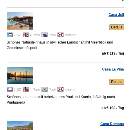
Casa Juli
Details
2 SZ
4 Pers
Pool
Internet
Schönes Natursteinhaus in idyllischer Landschaft mit Meerblick und
Gemeinschaftspool.
ab € 119 / Tag
Casa La Viña
Details
2 SZ
4 Pers
Pool
Internet
Schönes Landhaus mit beheizbarem Pool und Kamin, fußläufig nach
Puntagorda
ab € 108 / Tag
Casa Romana