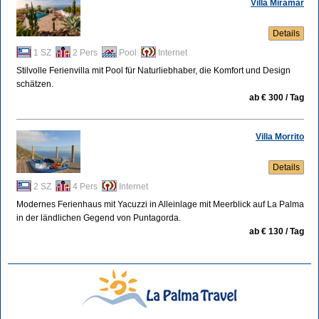
Villa Miramar
Details
1 SZ
2 Pers
Pool
Internet
Stilvolle Ferienvilla mit Pool für Naturliebhaber, die Komfort und Design
schätzen.
ab € 300 / Tag
Villa Morrito
Details
2 SZ
4 Pers
Internet
Modernes Ferienhaus mit Yacuzzi in Alleinlage mit Meerblick auf La Palma
in der ländlichen Gegend von Puntagorda.
ab € 130 / Tag