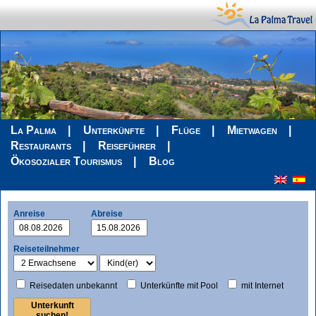
La Palma
Unterkünfte
Flüge
Mietwagen
Restaurants
Reiseführer
Ökosozialer Tourismus
Blog
Anreise
Abreise
Reiseteilnehmer
Reisedaten unbekannt
Unterkünfte mit Pool
mit Internet