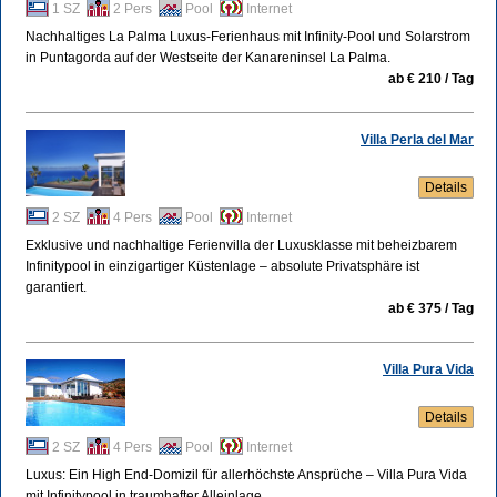
1 SZ
2 Pers
Pool
Internet
Nachhaltiges La Palma Luxus-Ferienhaus mit Infinity-Pool und Solarstrom
in Puntagorda auf der Westseite der Kanareninsel La Palma.
ab € 210 / Tag
Villa Perla del Mar
Details
2 SZ
4 Pers
Pool
Internet
Exklusive und nachhaltige Ferienvilla der Luxusklasse mit beheizbarem
Infinitypool in einzigartiger Küstenlage – absolute Privatsphäre ist
garantiert.
ab € 375 / Tag
Villa Pura Vida
Details
2 SZ
4 Pers
Pool
Internet
Luxus: Ein High End-Domizil für allerhöchste Ansprüche – Villa Pura Vida
mit Infinitypool in traumhafter Alleinlage.