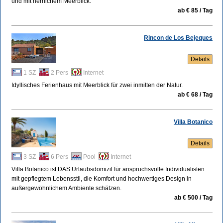
und mit herrlichem Meerblick.
ab € 85 / Tag
Rincon de Los Bejeques
Details
1 SZ
2 Pers
Internet
Idyllisches Ferienhaus mit Meerblick für zwei inmitten der Natur.
ab € 68 / Tag
Villa Botanico
Details
3 SZ
6 Pers
Pool
Internet
Villa Botanico ist DAS Urlaubsdomizil für anspruchsvolle Individualisten
mit gepflegtem Lebensstil, die Komfort und hochwertiges Design in
außergewöhnlichem Ambiente schätzen.
ab € 500 / Tag