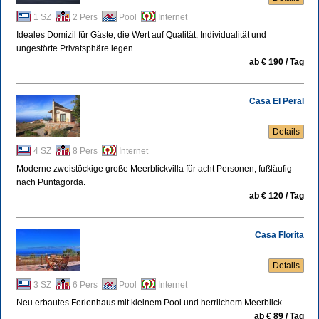
1 SZ
2 Pers
Pool
Internet
Ideales Domizil für Gäste, die Wert auf Qualität, Individualität und
ungestörte Privatsphäre legen.
ab € 190 / Tag
Casa El Peral
Details
4 SZ
8 Pers
Internet
Moderne zweistöckige große Meerblickvilla für acht Personen, fußläufig
nach Puntagorda.
ab € 120 / Tag
Casa Florita
Details
3 SZ
6 Pers
Pool
Internet
Neu erbautes Ferienhaus mit kleinem Pool und herrlichem Meerblick.
ab € 89 / Tag