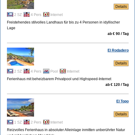
Details
2 SZ
4 Pers
Internet
Freistehendes stilvolles Landhaus für bis zu 4 Personen in idyllischer
Lage
ab € 90 / Tag
El Rodadero
Details
2 SZ
4 Pers
Pool
Internet
Ferienhaus mit beheizbarem Privatpool und Highspeed-Internet
ab € 120 / Tag
El Topo
Details
1 SZ
2 Pers
Internet
Reizvolles Ferienhaus in absoluter Alleinlage inmitten unberührter Natur