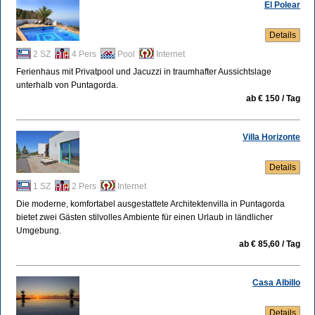
El Polear
Details
2 SZ
4 Pers
Pool
Internet
Ferienhaus mit Privatpool und Jacuzzi in traumhafter Aussichtslage
unterhalb von Puntagorda.
ab € 150 / Tag
Villa Horizonte
Details
1 SZ
2 Pers
Internet
Die moderne, komfortabel ausgestattete Architektenvilla in Puntagorda
bietet zwei Gästen stilvolles Ambiente für einen Urlaub in ländlicher
Umgebung.
ab € 85,60 / Tag
Casa Albillo
Details