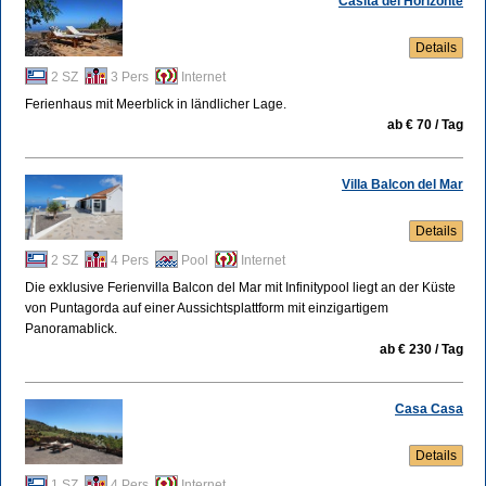
Casita del Horizonte
Details
2 SZ
3 Pers
Internet
Ferienhaus mit Meerblick in ländlicher Lage.
ab € 70 / Tag
Villa Balcon del Mar
Details
2 SZ
4 Pers
Pool
Internet
Die exklusive Ferienvilla Balcon del Mar mit Infinitypool liegt an der Küste
von Puntagorda auf einer Aussichtsplattform mit einzigartigem
Panoramablick.
ab € 230 / Tag
Casa Casa
Details
1 SZ
4 Pers
Internet