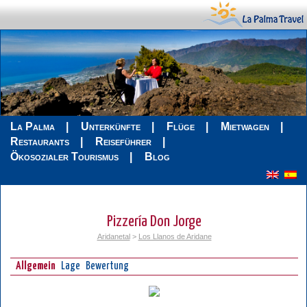
La Palma
Unterkünfte
Flüge
Mietwagen
Restaurants
Reiseführer
Ökosozialer Tourismus
Blog
Pizzería Don Jorge
Aridanetal
>
Los Llanos de Aridane
Allgemein
Lage
Bewertung