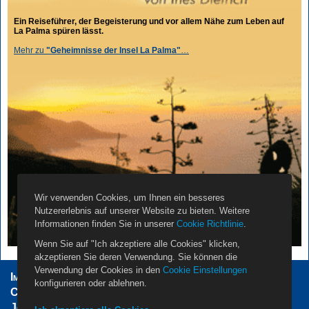
Ein Reiseführer, der Begeisterung und vor allem Nähe zum Leben auf
La Palma spüren lässt.
Mehr zu
"Geheimnisse der Insel La Palma"
…
Wir verwenden Cookies, um Ihnen ein besseres
Nutzererlebnis auf unserer Website zu bieten. Weitere
Informationen finden Sie in unserer
Cookie Richtlinie
.
Wenn Sie auf "Ich akzeptiere alle Cookies" klicken,
akzeptieren Sie deren Verwendung. Sie können die
Verwendung der Cookies in den
Cookie Einstellungen
Impressum
AGB
Datenschutzerklärung
konfigurieren oder ablehnen.
Cookie Einstellungen
Vermieter
Propietarios
Jobs
Über Uns
Kontakt