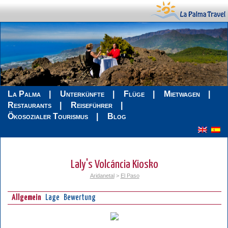
La Palma
Unterkünfte
Flüge
Mietwagen
Restaurants
Reiseführer
Ökosozialer Tourismus
Blog
Laly's Volcáncia Kiosko
Aridanetal
>
El Paso
Allgemein
Lage
Bewertung