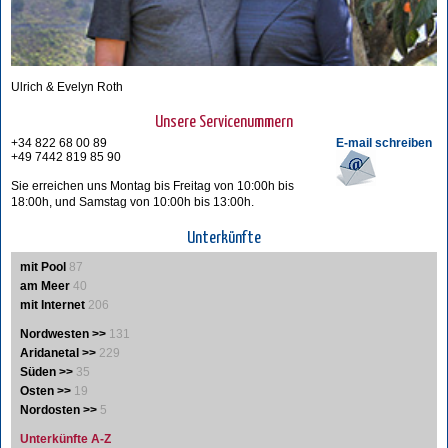
Ulrich & Evelyn Roth
Unsere Servicenummern
+34 822 68 00 89
E-mail schreiben
+49 7442 819 85 90
Sie erreichen uns Montag bis Freitag von 10:00h bis
18:00h, und Samstag von 10:00h bis 13:00h.
Unterkünfte
mit Pool
87
am Meer
40
mit Internet
206
Nordwesten >>
131
Aridanetal >>
229
Süden >>
35
Osten >>
19
Nordosten >>
5
Unterkünfte A-Z