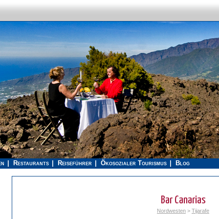
en
Restaurants
Reiseführer
Ökosozialer Tourismus
Blog
Bar Canarias
Nordwesten
>
Tijarafe