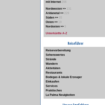
mit Internet
206
Nordwesten >>
131
Aridanetal >>
229
Süden >>
35
Osten >>
19
Nordosten >>
5
Unterkünfte A-Z
Reiseführer
Reisevorbereitung
Sehenswertes
Strände
Wandern
Aktivitäten
Restaurants
Bodegas & lokale Erzeuger
Einkaufen
Services
Praktisches
La Palma Neuigkeiten