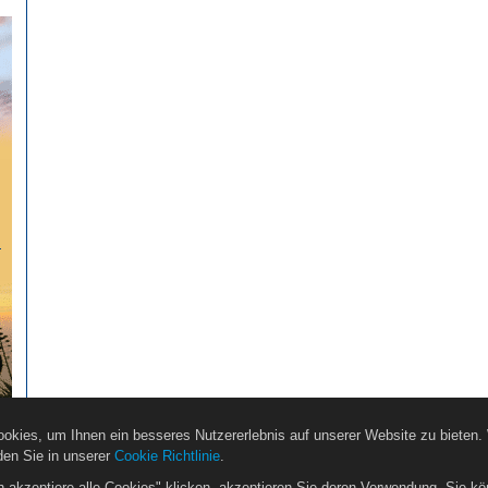
…
okies, um Ihnen ein besseres Nutzererlebnis auf unserer Website zu bieten.
den Sie in unserer
Cookie Richtlinie
.
h akzeptiere alle Cookies" klicken, akzeptieren Sie deren Verwendung. Sie kö