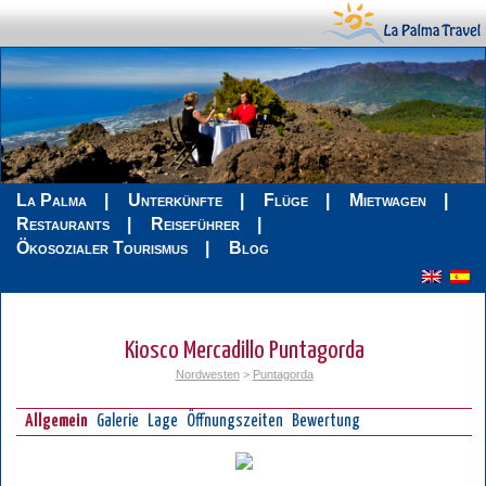
La Palma
Unterkünfte
Flüge
Mietwagen
Restaurants
Reiseführer
Ökosozialer Tourismus
Blog
Kiosco Mercadillo Puntagorda
Nordwesten
>
Puntagorda
Allgemein
Galerie
Lage
Öffnungszeiten
Bewertung