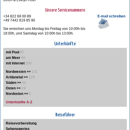
Ulrich & Evelyn Roth
Unsere Servicenummern
+34 822 68 00 89
E-mail schreiben
+49 7442 819 85 90
Sie erreichen uns Montag bis Freitag von 10:00h bis
18:00h, und Samstag von 10:00h bis 13:00h.
Unterkünfte
mit Pool
87
am Meer
40
mit Internet
206
Nordwesten >>
131
Aridanetal >>
229
Süden >>
35
Osten >>
19
Nordosten >>
5
Unterkünfte A-Z
Reiseführer
Reisevorbereitung
Sehenswertes