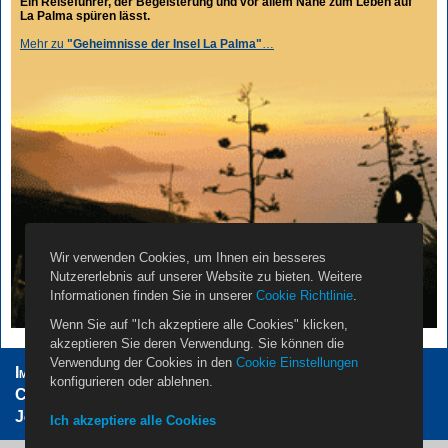
Ein Reiseführer, der Begeisterung und vor allem Nähe zum Leben auf
La Palma spüren lässt.
Mehr zu
"Geheimnisse der Insel La Palma"
…
Wir verwenden Cookies, um Ihnen ein besseres
Nutzererlebnis auf unserer Website zu bieten. Weitere
Informationen finden Sie in unserer
Cookie Richtlinie
.
Wenn Sie auf "Ich akzeptiere alle Cookies" klicken,
akzeptieren Sie deren Verwendung. Sie können die
Verwendung der Cookies in den
Cookie Einstellungen
Impressum
AGB
Datenschutzerklärung
konfigurieren oder ablehnen.
Cookie Einstellungen
Vermieter
Propietarios
Jobs
Über Uns
Kontakt
Ich akzeptiere alle Cookies