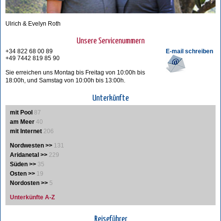
Ulrich & Evelyn Roth
Unsere Servicenummern
+34 822 68 00 89
E-mail schreiben
+49 7442 819 85 90
Sie erreichen uns Montag bis Freitag von 10:00h bis
18:00h, und Samstag von 10:00h bis 13:00h.
Unterkünfte
mit Pool
87
am Meer
40
mit Internet
206
Nordwesten >>
131
Aridanetal >>
229
Süden >>
35
Osten >>
19
Nordosten >>
5
Unterkünfte A-Z
Reiseführer