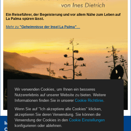
Ein Reiseführer, der Begeisterung und vor allem Nähe zum Leben auf
La Palma spüren lässt.
Mehr zu
"Geheimnisse der Insel La Palma"
…
Wir verwenden Cookies, um Ihnen ein besseres
Nutzererlebnis auf unserer Website zu bieten. Weitere
Informationen finden Sie in unserer
Cookie Richtlinie
.
Wenn Sie auf "Ich akzeptiere alle Cookies" klicken,
akzeptieren Sie deren Verwendung. Sie können die
Verwendung der Cookies in den
Cookie Einstellungen
Impressum
AGB
Datenschutzerklärung
konfigurieren oder ablehnen.
Cookie Einstellungen
Vermieter
Propietarios