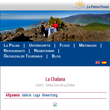
La Palma
Unterkünfte
Flüge
Mietwagen
Restaurants
Reiseführer
Ökosozialer Tourismus
Blog
La Chalana
Osten
>
Santa Cruz de La Palma
Allgemein
Galerie
Lage
Bewertung