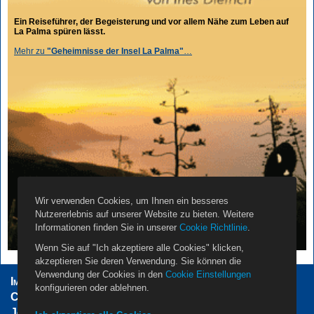
Ein Reiseführer, der Begeisterung und vor allem Nähe zum Leben auf
La Palma spüren lässt.
Mehr zu
"Geheimnisse der Insel La Palma"
…
Wir verwenden Cookies, um Ihnen ein besseres
Nutzererlebnis auf unserer Website zu bieten. Weitere
Informationen finden Sie in unserer
Cookie Richtlinie
.
Wenn Sie auf "Ich akzeptiere alle Cookies" klicken,
akzeptieren Sie deren Verwendung. Sie können die
Verwendung der Cookies in den
Cookie Einstellungen
Impressum
AGB
Datenschutzerklärung
konfigurieren oder ablehnen.
Cookie Einstellungen
Vermieter
Propietarios
Jobs
Über Uns
Kontakt