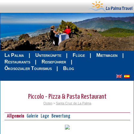
La Palma
Unterkünfte
Flüge
Mietwagen
Restaurants
Reiseführer
Ökosozialer Tourismus
Blog
Piccolo - Pizza & Pasta Restaurant
Osten
>
Santa Cruz de La Palma
Allgemein
Galerie
Lage
Bewertung