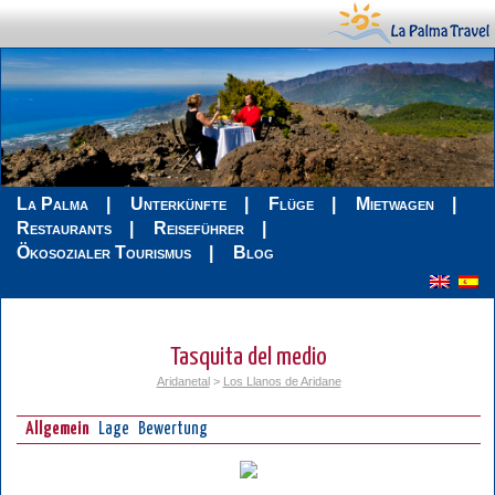
La Palma
Unterkünfte
Flüge
Mietwagen
Restaurants
Reiseführer
Ökosozialer Tourismus
Blog
Tasquita del medio
Aridanetal
>
Los Llanos de Aridane
Allgemein
Lage
Bewertung