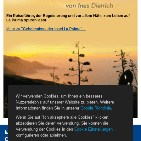
Ein Reiseführer, der Begeisterung und vor allem Nähe zum Leben auf
La Palma spüren lässt.
Mehr zu
"Geheimnisse der Insel La Palma"
…
Wir verwenden Cookies, um Ihnen ein besseres
Nutzererlebnis auf unserer Website zu bieten. Weitere
Informationen finden Sie in unserer
Cookie Richtlinie
.
Wenn Sie auf "Ich akzeptiere alle Cookies" klicken,
akzeptieren Sie deren Verwendung. Sie können die
Verwendung der Cookies in den
Cookie Einstellungen
Impressum
AGB
Datenschutzerklärung
konfigurieren oder ablehnen.
Cookie Einstellungen
Vermieter
Propietarios