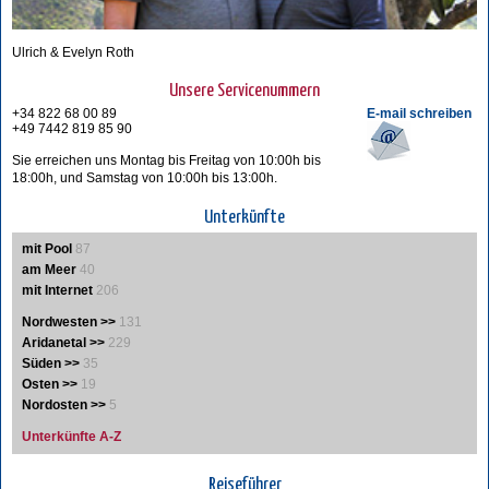
Ulrich & Evelyn Roth
Unsere Servicenummern
+34 822 68 00 89
E-mail schreiben
+49 7442 819 85 90
Sie erreichen uns Montag bis Freitag von 10:00h bis
18:00h, und Samstag von 10:00h bis 13:00h.
Unterkünfte
mit Pool
87
am Meer
40
mit Internet
206
Nordwesten >>
131
Aridanetal >>
229
Süden >>
35
Osten >>
19
Nordosten >>
5
Unterkünfte A-Z
Reiseführer