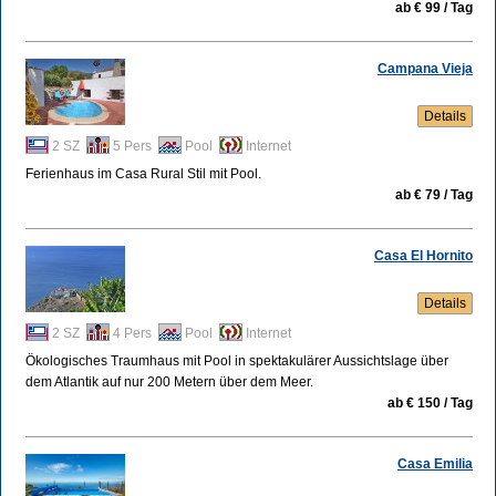
ab € 99 / Tag
Campana Vieja
Details
2 SZ
5 Pers
Pool
Internet
Ferienhaus im Casa Rural Stil mit Pool.
ab € 79 / Tag
Casa El Hornito
Details
2 SZ
4 Pers
Pool
Internet
Ökologisches Traumhaus mit Pool in spektakulärer Aussichtslage über
dem Atlantik auf nur 200 Metern über dem Meer.
ab € 150 / Tag
Casa Emilia