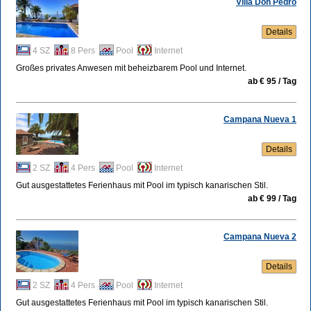
Villa Don Pedro
Details
4 SZ
8 Pers
Pool
Internet
Großes privates Anwesen mit beheizbarem Pool und Internet.
ab € 95 / Tag
Campana Nueva 1
Details
2 SZ
4 Pers
Pool
Internet
Gut ausgestattetes Ferienhaus mit Pool im typisch kanarischen Stil.
ab € 99 / Tag
Campana Nueva 2
Details
2 SZ
4 Pers
Pool
Internet
Gut ausgestattetes Ferienhaus mit Pool im typisch kanarischen Stil.