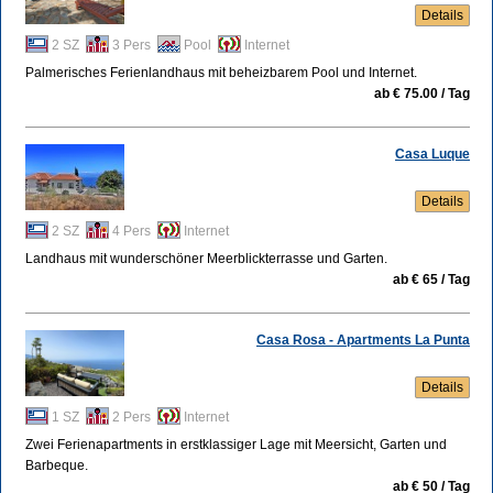
Details
2 SZ
3 Pers
Pool
Internet
Palmerisches Ferienlandhaus mit beheizbarem Pool und Internet.
ab € 75.00 / Tag
Casa Luque
Details
2 SZ
4 Pers
Internet
Landhaus mit wunderschöner Meerblickterrasse und Garten.
ab € 65 / Tag
Casa Rosa - Apartments La Punta
Details
1 SZ
2 Pers
Internet
Zwei Ferienapartments in erstklassiger Lage mit Meersicht, Garten und
Barbeque.
ab € 50 / Tag