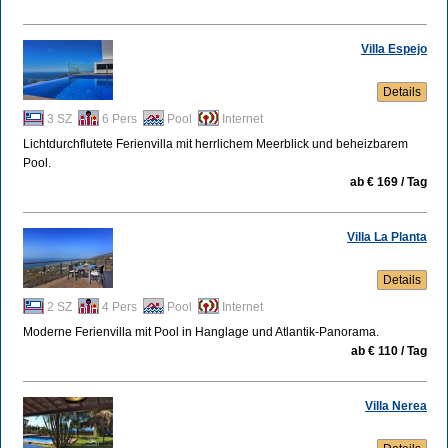
Villa Espejo
Details
3 SZ
6 Pers
Pool
Internet
Lichtdurchflutete Ferienvilla mit herrlichem Meerblick und beheizbarem
Pool.
ab € 169 / Tag
Villa La Planta
Details
2 SZ
4 Pers
Pool
Internet
Moderne Ferienvilla mit Pool in Hanglage und Atlantik-Panorama.
ab € 110 / Tag
Villa Nerea