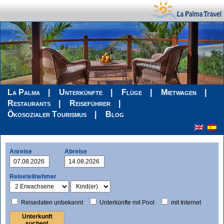
La Palma
Unterkünfte
Flüge
Mietwagen
Restaurants
Reiseführer
Ökosozialer Tourismus
Blog
Anreise
Abreise
Reiseteilnehmer
Reisedaten unbekannt
Unterkünfte mit Pool
mit Internet