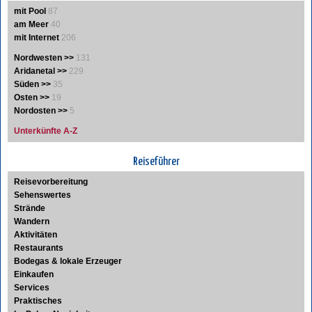
mit Pool
87
am Meer
40
mit Internet
206
Nordwesten >>
131
Aridanetal >>
229
Süden >>
35
Osten >>
19
Nordosten >>
5
Unterkünfte A-Z
Reiseführer
Reisevorbereitung
Sehenswertes
Strände
Wandern
Aktivitäten
Restaurants
Bodegas & lokale Erzeuger
Einkaufen
Services
Praktisches