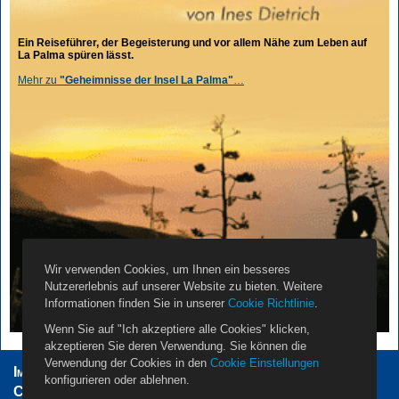
Ein Reiseführer, der Begeisterung und vor allem Nähe zum Leben auf
La Palma spüren lässt.
Mehr zu
"Geheimnisse der Insel La Palma"
…
Wir verwenden Cookies, um Ihnen ein besseres
Nutzererlebnis auf unserer Website zu bieten. Weitere
Informationen finden Sie in unserer
Cookie Richtlinie
.
Wenn Sie auf "Ich akzeptiere alle Cookies" klicken,
akzeptieren Sie deren Verwendung. Sie können die
Verwendung der Cookies in den
Cookie Einstellungen
Impressum
AGB
Datenschutzerklärung
konfigurieren oder ablehnen.
Cookie Einstellungen
Vermieter
Propietarios