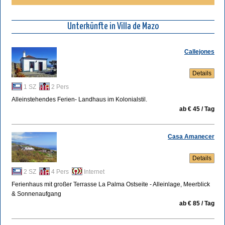
Unterkünfte in Villa de Mazo
Callejones
Details
1 SZ
2 Pers
Alleinstehendes Ferien- Landhaus im Kolonialstil.
ab € 45 / Tag
Casa Amanecer
Details
2 SZ
4 Pers
Internet
Ferienhaus mit großer Terrasse La Palma Ostseite - Alleinlage, Meerblick
& Sonnenaufgang
ab € 85 / Tag