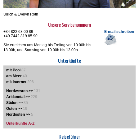
Ulrich & Evelyn Roth
Unsere Servicenummern
+34 822 68 00 89
E-mail schreiben
+49 7442 819 85 90
Sie erreichen uns Montag bis Freitag von 10:00h bis
18:00h, und Samstag von 10:00h bis 13:00h.
Unterkünfte
mit Pool
87
am Meer
40
mit Internet
206
Nordwesten >>
131
Aridanetal >>
229
Süden >>
35
Osten >>
19
Nordosten >>
5
Unterkünfte A-Z
Reiseführer