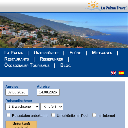
La Palma
Unterkünfte
Flüge
Mietwagen
Restaurants
Reiseführer
Ökosozialer Tourismus
Blog
Anreise
Abreise
Reiseteilnehmer
Reisedaten unbekannt
Unterkünfte mit Pool
mit Internet