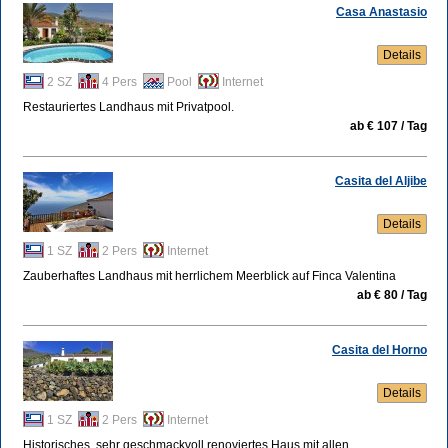
Casa Anastasio
Details
2 SZ
4 Pers
Pool
Internet
Restauriertes Landhaus mit Privatpool.
ab € 107 / Tag
Casita del Aljibe
Details
1 SZ
2 Pers
Internet
Zauberhaftes Landhaus mit herrlichem Meerblick auf Finca Valentina
ab € 80 / Tag
Casita del Horno
Details
1 SZ
2 Pers
Internet
Historisches, sehr geschmackvoll renoviertes Haus mit allen