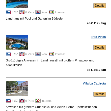
Details
3 SZ
6 Pers
Pool
Internet
Landhaus mit Pool und Garten im Südosten.
ab € 117 / Tag
Tres Pinos
Details
3 SZ
6 Pers
Pool
Internet
Großzügiges Anwesen im Landhausstil mit großem Privatpool und
Atlantikblick.
ab € 141 / Tag
Villa La Capirota
Details
3 SZ
6 Pers
Internet
Anwesen mit großem Grundstück und vielen Extras – perfekt für den