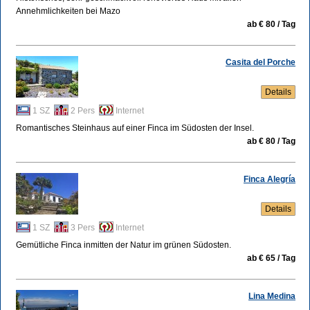
Annehmlichkeiten bei Mazo
ab € 80 / Tag
Casita del Porche
Details
1 SZ
2 Pers
Internet
Romantisches Steinhaus auf einer Finca im Südosten der Insel.
ab € 80 / Tag
Finca Alegría
Details
1 SZ
3 Pers
Internet
Gemütliche Finca inmitten der Natur im grünen Südosten.
ab € 65 / Tag
Lina Medina