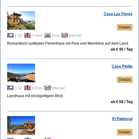
Casa Las Flores
Details
1 SZ
3 Pers
Pool
Internet
Romantisch rustikales Ferienhaus mit Pool und Meerblick auf dem Land.
ab € 95 / Tag
Casa Pinillo
Details
3 SZ
6 Pers
Internet
Landhaus mit einzigartigem Blick.
ab € 66 / Tag
El Palmeral
Details