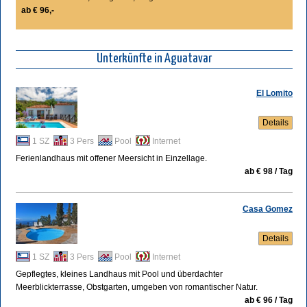
ab € 96,-
Unterkünfte in Aguatavar
El Lomito
Details
1 SZ
3 Pers
Pool
Internet
Ferienlandhaus mit offener Meersicht in Einzellage.
ab € 98 / Tag
Casa Gomez
Details
1 SZ
3 Pers
Pool
Internet
Gepflegtes, kleines Landhaus mit Pool und überdachter
Meerblickterrasse, Obstgarten, umgeben von romantischer Natur.
ab € 96 / Tag