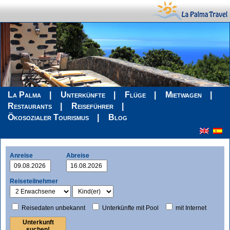
La Palma
Unterkünfte
Flüge
Mietwagen
Restaurants
Reiseführer
Ökosozialer Tourismus
Blog
Anreise
Abreise
Reiseteilnehmer
Reisedaten unbekannt
Unterkünfte mit Pool
mit Internet