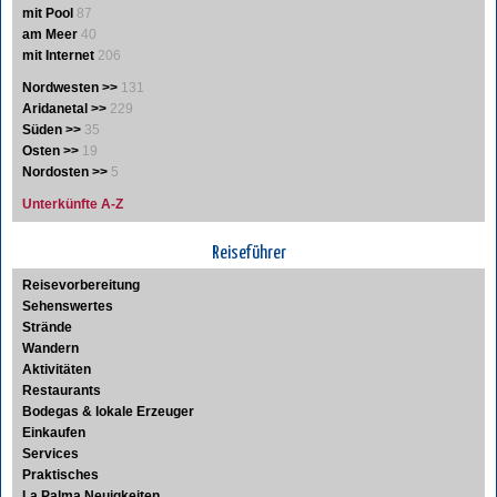
mit Pool
87
am Meer
40
mit Internet
206
Nordwesten >>
131
Aridanetal >>
229
Süden >>
35
Osten >>
19
Nordosten >>
5
Unterkünfte A-Z
Reiseführer
Reisevorbereitung
Sehenswertes
Strände
Wandern
Aktivitäten
Restaurants
Bodegas & lokale Erzeuger
Einkaufen
Services
Praktisches
La Palma Neuigkeiten