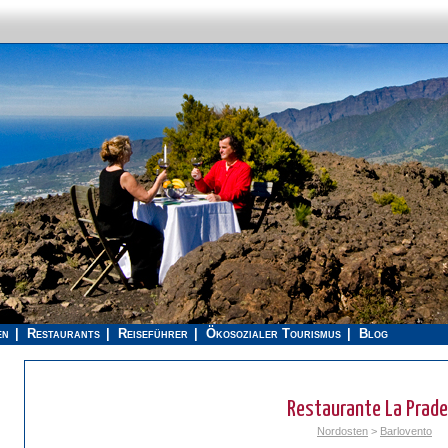
en
Restaurants
Reiseführer
Ökosozialer Tourismus
Blog
Restaurante La Prade
Nordosten
>
Barlovento