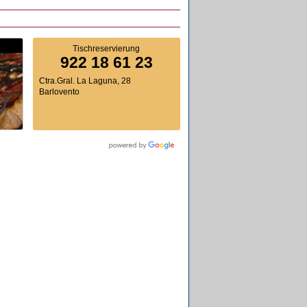
Tischreservierung
922 18 61 23
Ctra.Gral. La Laguna, 28
Barlovento