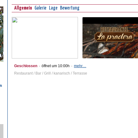
Allgemein
Galerie
Lage
Bewertung
Geschlossen
·
öffnet um 10:00h
·
mehr…
Restaurant / Bar / Grill / kanarisch / Terrasse
n
n