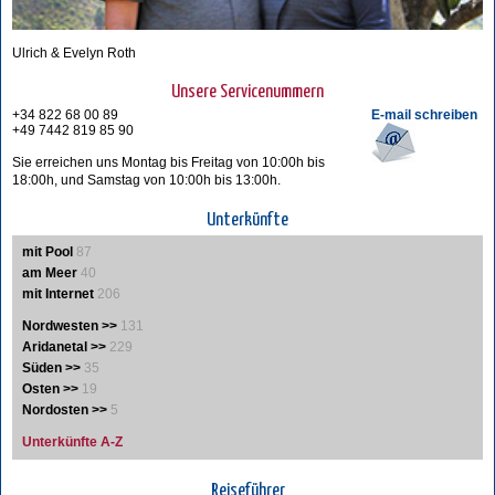
Ulrich & Evelyn Roth
Unsere Servicenummern
+34 822 68 00 89
E-mail schreiben
+49 7442 819 85 90
Sie erreichen uns Montag bis Freitag von 10:00h bis
18:00h, und Samstag von 10:00h bis 13:00h.
Unterkünfte
mit Pool
87
am Meer
40
mit Internet
206
Nordwesten >>
131
Aridanetal >>
229
Süden >>
35
Osten >>
19
Nordosten >>
5
Unterkünfte A-Z
Reiseführer