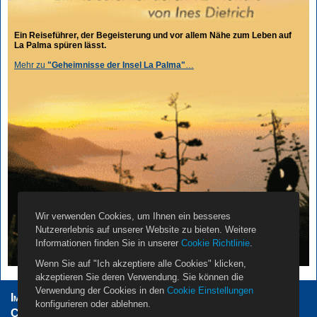
Ein Reiseführer, der Begeisterung und vor allem Nähe zum Leben auf
La Palma spüren lässt.
Mehr zu
"Geheimnisse der Insel La Palma"
…
Wir verwenden Cookies, um Ihnen ein besseres
Nutzererlebnis auf unserer Website zu bieten. Weitere
Informationen finden Sie in unserer
Cookie Richtlinie
.
Wenn Sie auf "Ich akzeptiere alle Cookies" klicken,
akzeptieren Sie deren Verwendung. Sie können die
Verwendung der Cookies in den
Cookie Einstellungen
Impressum
AGB
Datenschutzerklärung
konfigurieren oder ablehnen.
Cookie Einstellungen
Vermieter
Propietarios