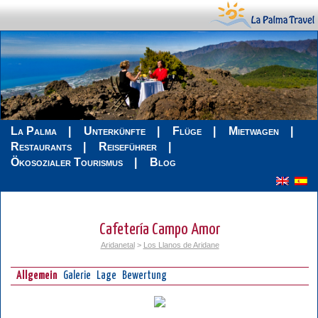
La Palma
Unterkünfte
Flüge
Mietwagen
Restaurants
Reiseführer
Ökosozialer Tourismus
Blog
Cafetería Campo Amor
Aridanetal
>
Los Llanos de Aridane
Allgemein
Galerie
Lage
Bewertung