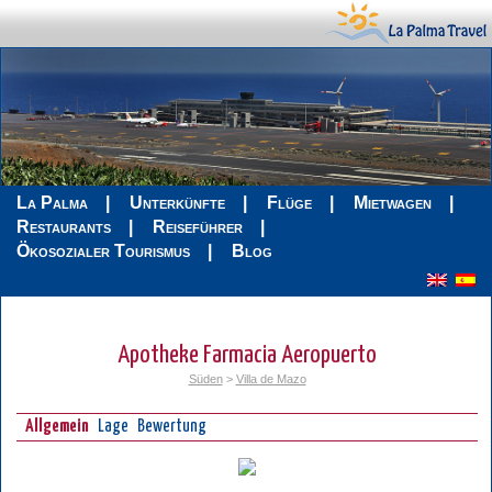
La Palma
Unterkünfte
Flüge
Mietwagen
Restaurants
Reiseführer
Ökosozialer Tourismus
Blog
Apotheke Farmacia Aeropuerto
Süden
>
Villa de Mazo
Allgemein
Lage
Bewertung