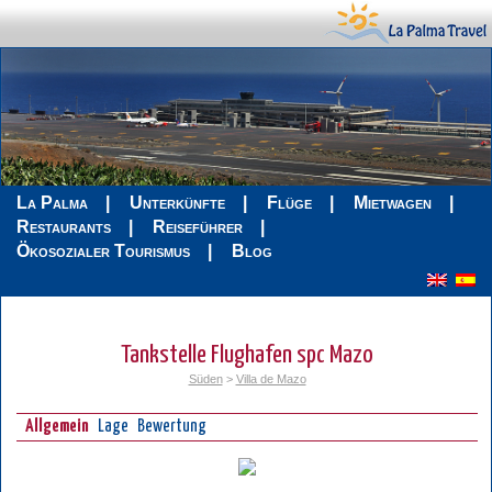
La Palma
Unterkünfte
Flüge
Mietwagen
Restaurants
Reiseführer
Ökosozialer Tourismus
Blog
Tankstelle Flughafen spc Mazo
Süden
>
Villa de Mazo
Allgemein
Lage
Bewertung