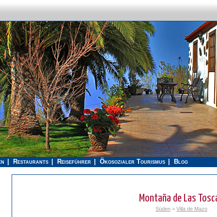
en
Restaurants
Reiseführer
Ökosozialer Tourismus
Blog
Montaña de Las Tosc
Süden
>
Villa de Mazo