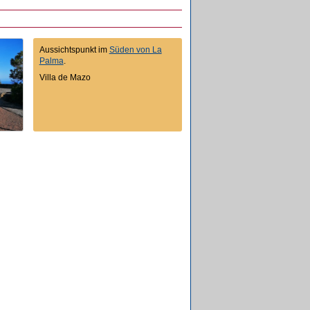
Aussichtspunkt im
Süden von La
Palma
.
Villa de Mazo