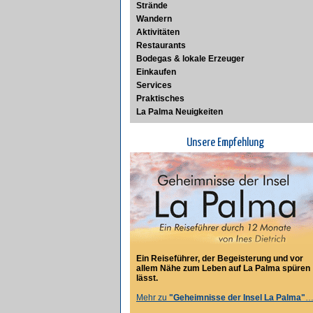
Strände
Wandern
Aktivitäten
Restaurants
Bodegas & lokale Erzeuger
Einkaufen
Services
Praktisches
La Palma Neuigkeiten
Unsere Empfehlung
Ein Reiseführer, der Begeisterung und vor
allem Nähe zum Leben auf La Palma spüren
lässt.
Mehr zu
"Geheimnisse der Insel La Palma"