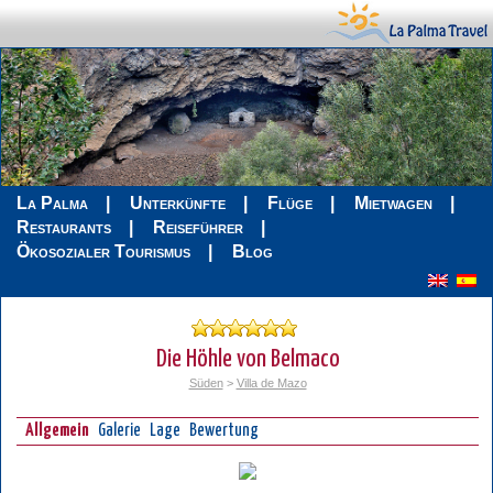
La Palma
Unterkünfte
Flüge
Mietwagen
Restaurants
Reiseführer
Ökosozialer Tourismus
Blog
Die Höhle von Belmaco
Süden
>
Villa de Mazo
Allgemein
Galerie
Lage
Bewertung