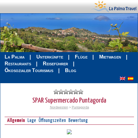
La Palma
Unterkünfte
Flüge
Mietwagen
Restaurants
Reiseführer
Ökosozialer Tourismus
Blog
SPAR Supermercado Puntagorda
Nordwesten
>
Puntagorda
Allgemein
Lage
Öffnungszeiten
Bewertung