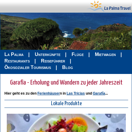
La Palma
Unterkünfte
Flüge
Mietwagen
Restaurants
Reiseführer
Ökosozialer Tourismus
Blog
Garafía - Erholung und Wandern zu jeder Jahreszeit
Hier geht es zu den
Ferienhäuser
n in
Las Tricias
und
Garafía
...
Lokale Produkte