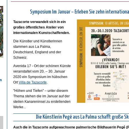
Symposium Im Januar –
Erleben Sie zehn internationa
Tazacorte verwandelt sich in ein
großes öffentliches Atelier von
internationalen Kunstschaffenden.
Die Künstler und Künstlerinnen
stammen aus La Palma,
Deutschland, England und der
Schweiz.
Avenida 17 - Ort der schönen Künste
veranstaltet vom 20. – 30. Januar
2020 ein Symposium im hübschen
n
Ort
Villa de Tazacorte
.
"Höhen und Tiefen" – unter diesem
Thema stehen die im Januar auf der
n
steilen Kanareninsel zu erstellenden
Werke...
Die Künstlerin Pegé aus La Palma schafft große Sk
Auch die in Tazacorte aufgewachsene palmerische Bildhauerin Pegé (P