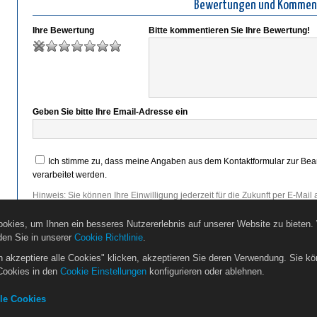
Bewertungen und Kommen
Ihre Bewertung
Bitte kommentieren Sie Ihre Bewertung!
Geben Sie bitte Ihre Email-Adresse ein
Ich stimme zu, dass meine Angaben aus dem Kontaktformular zur Be
verarbeitet werden.
Hinweis: Sie können Ihre Einwilligung jederzeit für die Zukunft per E-Mail
Detaillierte Informationen zum Umgang mit Nutzerdaten finden Sie in uns
okies, um Ihnen ein besseres Nutzererlebnis auf unserer Website zu bieten.
den Sie in unserer
Cookie Richtlinie
.
h akzeptiere alle Cookies" klicken, akzeptieren Sie deren Verwendung. Sie kö
Cookies in den
Cookie Einstellungen
konfigurieren oder ablehnen.
en
Restaurants
Reiseführer
Ökosozialer Tourismus
Blog
lle Cookies
essum
AGB
Datenschutzerklärung
Cookie Einstellungen
Vermieter