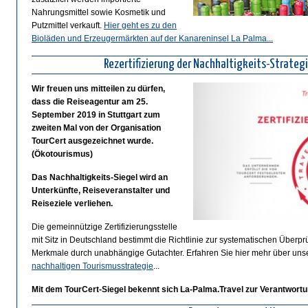
Nahrungsmittel sowie Kosmetik und
Putzmittel verkauft.
Hier geht es zu den
Bioläden und Erzeugermärkten auf der Kanareninsel La Palma...
Rezertifizierung der Nachhaltigkeits-Strateg
Wir freuen uns mitteilen zu dürfen,
dass die Reiseagentur am 25.
September 2019 in Stuttgart zum
zweiten Mal von der Organisation
TourCert ausgezeichnet wurde.
(Ökotourismus)
Das Nachhaltigkeits-Siegel wird an
Unterkünfte, Reiseveranstalter und
Reiseziele verliehen.
Die gemeinnützige Zertifizierungsstelle
mit Sitz in Deutschland bestimmt die Richtlinie zur systematischen Überpr
Merkmale durch unabhängige Gutachter. Erfahren Sie hier mehr über uns
nachhaltigen Tourismusstrategie
...
Mit dem TourCert-Siegel bekennt sich La-Palma.Travel zur Verantwortu