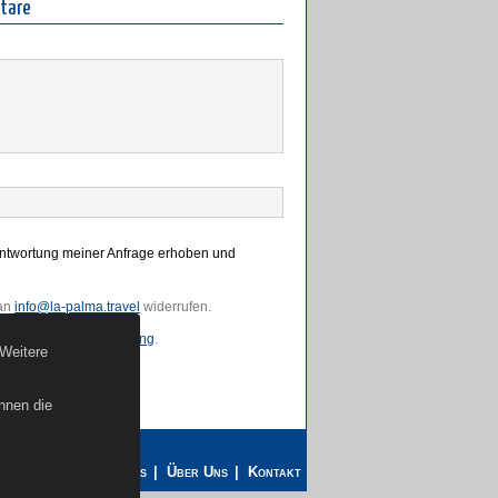
tare
antwortung meiner Anfrage erhoben und
 an
info@la-palma.travel
widerrufen.
erer
Datenschutzerklärung
.
 Weitere
nnen die
Propietarios
Jobs
Über Uns
Kontakt