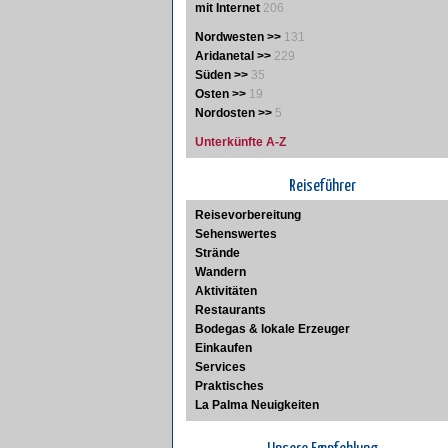
mit Internet
206
Nordwesten >>
131
Aridanetal >>
229
Süden >>
35
Osten >>
19
Nordosten >>
5
Unterkünfte A-Z
Reiseführer
Reisevorbereitung
Sehenswertes
Strände
Wandern
Aktivitäten
Restaurants
Bodegas & lokale Erzeuger
Einkaufen
Services
Praktisches
La Palma Neuigkeiten