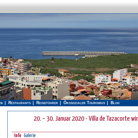
en
Restaurants
Reiseführer
Ökosozialer Tourismus
Blog
20. – 30. Januar 2020 - Villa de Tazacorte wi
Info
Galerie