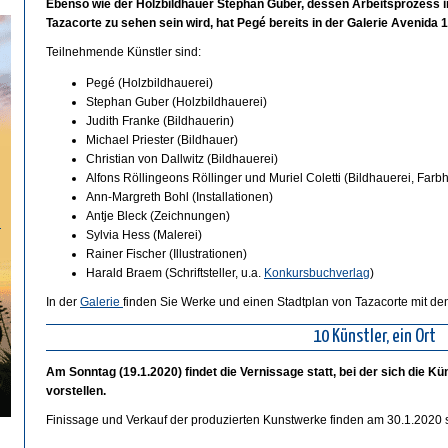
Ebenso wie der Holzbildhauer Stephan Guber, dessen Arbeitsprozess im 
Tazacorte zu sehen sein wird, hat Pegé bereits in der Galerie Avenida 1
Teilnehmende Künstler sind:
Pegé (Holzbildhauerei)
Stephan Guber (Holzbildhauerei)
Judith Franke (Bildhauerin)
Michael Priester (Bildhauer)
Christian von Dallwitz (Bildhauerei)
Alfons Röllingeons Röllinger und Muriel Coletti (Bildhauerei, Farb
Ann-Margreth Bohl (Installationen)
Antje Bleck (Zeichnungen)
…
Sylvia Hess (Malerei)
Rainer Fischer (Illustrationen)
Harald Braem (Schriftsteller, u.a.
Konkursbuchverlag
)
In der
Galerie
finden Sie Werke und einen Stadtplan von Tazacorte mit den 
10 Künstler, ein Ort
Am Sonntag (19.1.2020) findet die Vernissage statt, bei der sich die K
vorstellen.
Finissage und Verkauf der produzierten Kunstwerke finden am 30.1.2020 st