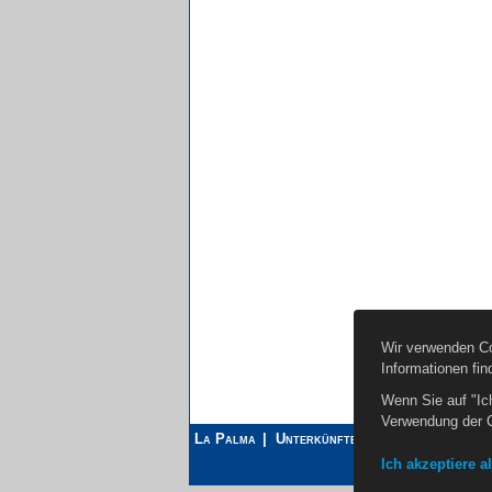
Wir verwenden Co
Informationen fin
Wenn Sie auf "Ic
Verwendung der 
La Palma
Unterkünfte
Flüge
Mietwag
Ich akzeptiere a
Impr