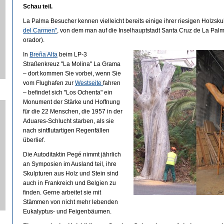
Schau teil.
La Palma Besucher kennen vielleicht bereits einige ihrer riesigen Holzsk
del Carmen"
, von dem man auf die Inselhauptstadt Santa Cruz de La Palma 
orador).
In
Breña Alta
beim LP-3
Straßenkreuz "La Molina" La Grama
– dort kommen Sie vorbei, wenn Sie
vom Flughafen zur
Westseite
fahren
– befindet sich "Los Ochenta" ein
Monument der Stärke und Hoffnung
für die 22 Menschen, die 1957 in der
Aduares-Schlucht starben, als sie
nach sintflutartigen Regenfällen
überlief.
Die Autoditaktin Pegé nimmt jährlich
an Symposien im Ausland teil, ihre
Skulpturen aus Holz und Stein sind
auch in Frankreich und Belgien zu
finden. Gerne arbeitet sie mit
Stämmen von nicht mehr lebenden
Eukalyptus- und Feigenbäumen.