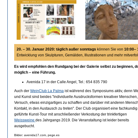
20. – 30. Januar 2020: t
äglich außer sonntags
können Sie von
10:00– 
Entwicklung von Skulpturen, Gemälden, Illustrationen und mehr mitverfo
Es wird empfohlen den Rundgang bei der Galerie selbst zu beginnen, d
möglich – eine Führung.
Avenida 17 in der Calle Angel, Tel.: 654 835 790
Auch der
WeinClub La Palma
ist während des Symposiums aktiv, denn W
und Kunst sind beides "individuelle Ausdrucksformen kreativer Menschen,
Versuch, etwas einzigartiges zu schaffen und darüber mit anderen Mensc
Kontakt, in den Austausch zu treten". Der Club organisiert eine fachkundig
geführte Kunst-Tour mit anschließender Verkostung der trinkfertigen
Weissweine
des Jahrgangs 2019. Die Veranstaltung ist leider bereits
ausgebucht.
Bilder: avenida17.com, pege.es