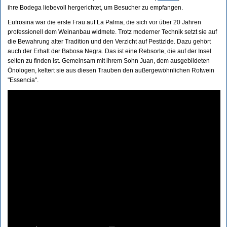
ihre Bodega liebevoll hergerichtet, um Besucher zu empfangen.
Eufrosina war die erste Frau auf La Palma, die sich vor über 20 Jahren
professionell dem Weinanbau widmete. Trotz moderner Technik setzt sie auf
die Bewahrung alter Tradition und den Verzicht auf Pestizide. Dazu gehört
auch der Erhalt der Babosa Negra. Das ist eine Rebsorte, die auf der Insel
selten zu finden ist. Gemeinsam mit ihrem Sohn Juan, dem ausgebildeten
Önologen, keltert sie aus diesen Trauben den außergewöhnlichen Rotwein
"Essencia".