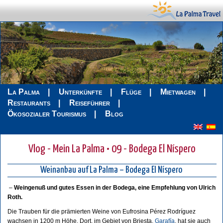
La Palma
Unterkünfte
Flüge
Mietwagen
Restaurants
Reiseführer
Ökosozialer Tourismus
Blog
Vlog - Mein La Palma • 09 - Bodega El Níspero
Weinanbau auf La Palma – Bodega El Níspero
–
Weingenuß und gutes Essen in der Bodega, eine Empfehlung von Ulrich
Roth.
Die Trauben für die prämierten Weine von Eufrosina Pérez Rodríguez
wachsen in 1200 m Höhe. Dort, im Gebiet von Briesta,
Garafía
, hat sie auch