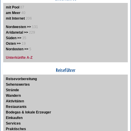
mit Pool
87
am Meer
40
mit Internet
206
Nordwesten >>
131
Aridanetal >>
229
Süden >>
35
Osten >>
19
Nordosten >>
5
Unterkünfte A-Z
Reiseführer
Reisevorbereitung
Sehenswertes
Strände
Wandern
Aktivitäten
Restaurants
Bodegas & lokale Erzeuger
Einkaufen
Services
Praktisches