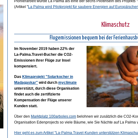
Pionierarbeit wurde La Palma als eine der sechs Pilotinseln des Projekts 
(Artikel "
La Palma wird Pilotprojekt für saubere Energien auf Europäischen
Klimaschutz
Flugemissionen bequem bei der Ferienhaus
Im November 2019 haben 22% der
La-Palma.Travel-Bucher die CO2-
Emissionen ihrer Flüge zur Insel
kompensiert.
…
Das
Klimaprojekt "Solarkocher in
Madagaskar"
wird durch
myclimate
unterstützt, durch diese Organisation
findet auch die zertifizierte
Kompensation der Flüge unserer
Kunden statt.
Über den
Marktplatz 100arboles.com
belohnen wir zusätzlich die CO2-Ko
Organisation Edenprojects so viele Bäume, wie Sie Nächte auf La Palma 
Hier geht es zum Artikel "La-Palma.Travel-Kunden unterstützen Klimaschutz