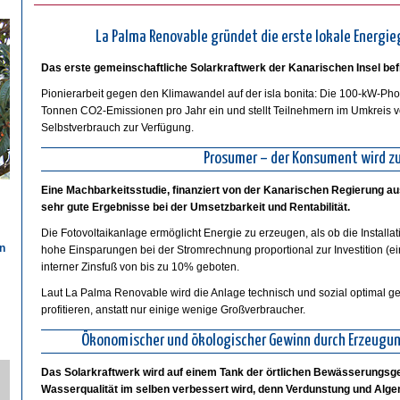
La Palma Renovable gründet die erste lokale Energi
Das erste gemeinschaftliche Solarkraftwerk der Kanarischen Insel bef
Pionierarbeit gegen den Klimawandel auf der isla bonita: Die 100-kW-Pho
Tonnen CO2-Emissionen pro Jahr ein und stellt Teilnehmern im Umkreis 
Selbstverbrauch zur Verfügung.
Prosumer – der Konsument wird z
Eine Machbarkeitsstudie, finanziert von der Kanarischen Regierung au
sehr gute Ergebnisse bei der Umsetzbarkeit und Rentabilität.
Die Fotovoltaikanlage ermöglicht Energie zu erzeugen, als ob die Instal
n
hohe Einsparungen bei der Stromrechnung proportional zur Investition (ei
interner Zinsfuß von bis zu 10% geboten.
Laut La Palma Renovable wird die Anlage technisch und sozial optimal genu
n
profitieren, anstatt nur einige wenige Großverbraucher.
Ökonomischer und ökologischer Gewinn durch Erzeugu
Das Solarkraftwerk wird auf einem Tank der örtlichen Bewässerungsgem
Wasserqualität im selben verbessert wird, denn Verdunstung und Alge