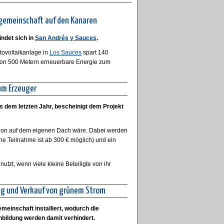
egemeinschaft auf den Kanaren
indet sich in
San Andrés y Sauces
.
tovoltaikanlage in
Los Sauces
spart 140
von 500 Metern erneuerbare Energie zum
um Erzeuger
s dem letzten Jahr, bescheinigt dem Projekt
lation auf dem eigenen Dach wäre. Dabei werden
ne Teilnahme ist ab 300 € möglich) und ein
tzt, wenn viele kleine Beteiligte von ihr
ng und Verkauf von grünem Strom
einschaft installiert, wodurch die
nbildung werden damit verhindert.