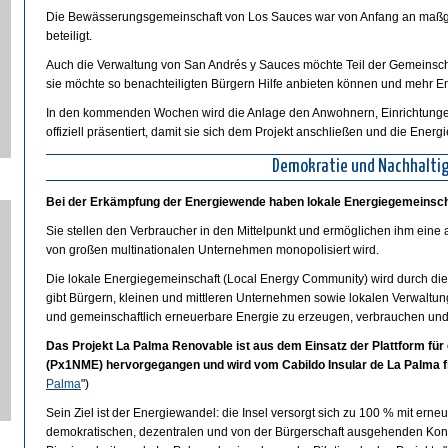
Die Bewässerungsgemeinschaft von Los Sauces war von Anfang an maßge
beteiligt.
Auch die Verwaltung von San Andrés y Sauces möchte Teil der Gemeinscha
sie möchte so benachteiligten Bürgern Hilfe anbieten können und mehr En
In den kommenden Wochen wird die Anlage den Anwohnern, Einrichtungen
offiziell präsentiert, damit sie sich dem Projekt anschließen und die Energ
Demokratie und Nachhalti
Bei der Erkämpfung der Energiewende haben lokale Energiegemeinscha
Sie stellen den Verbraucher in den Mittelpunkt und ermöglichen ihm eine 
von großen multinationalen Unternehmen monopolisiert wird.
Die lokale Energiegemeinschaft (Local Energy Community) wird durch d
gibt Bürgern, kleinen und mittleren Unternehmen sowie lokalen Verwaltungen
und gemeinschaftlich erneuerbare Energie zu erzeugen, verbrauchen und
Das Projekt La Palma Renovable ist aus dem Einsatz der Plattform für
(Px1NME) hervorgegangen und wird vom Cabildo Insular de La Palma fi
Palma
")
Sein Ziel ist der Energiewandel: die Insel versorgt sich zu 100 % mit ern
demokratischen, dezentralen und von der Bürgerschaft ausgehenden Kon