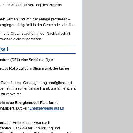
blich an der Umsetzung des Projekts
ft werden und von der Anlage profitieren –
ergiegerechtigekeit in der Gemeinde schaffen.
 und Organisationen in der Nachbarschaft
iewende aktiv mitgestalten.
gkeit
ften (CEL) eine Schlüsselfigur.
aktive Rolle auf dem Strommarkt, der bisher
ie Europäische Gesetzgebung ermöglicht und
 ein Instrument in die Hand, um fair, effizient
 zu verwalten.
 ein neue Energiemodell Plataforma
nanziert.
(Artikel "
Energiewende auf La
euerbarer Energie und zwar nach
zepten. Dank dieser Entwicklung und