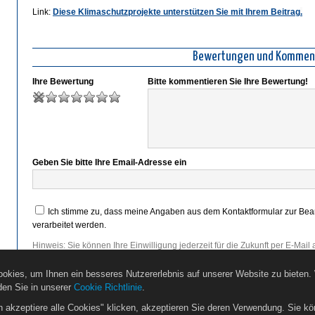
Link:
Diese Klimaschutzprojekte unterstützen Sie mit Ihrem Beitrag
.
Bewertungen und Kommen
Ihre Bewertung
Bitte kommentieren Sie Ihre Bewertung!
Geben Sie bitte Ihre Email-Adresse ein
Ich stimme zu, dass meine Angaben aus dem Kontaktformular zur Be
verarbeitet werden.
Hinweis: Sie können Ihre Einwilligung jederzeit für die Zukunft per E-Mail
Detaillierte Informationen zum Umgang mit Nutzerdaten finden Sie in uns
okies, um Ihnen ein besseres Nutzererlebnis auf unserer Website zu bieten.
den Sie in unserer
Cookie Richtlinie
.
h akzeptiere alle Cookies" klicken, akzeptieren Sie deren Verwendung. Sie kö