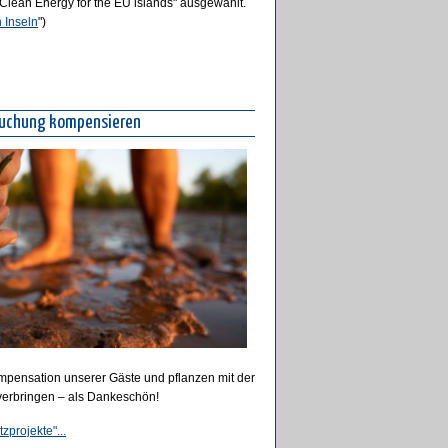
"Clean Energy for the EU islands" ausgewählt.
 Inseln
")
buchung kompensieren
mpensation unserer Gäste und pflanzen mit der
verbringen – als Dankeschön!
projekte"...