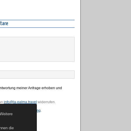
tare
antwortung meiner Anfrage erhoben und
 an
info@la-palma.travel
widerrufen.
erer
Datenschutzerklärung
.
 Weitere
nnen die