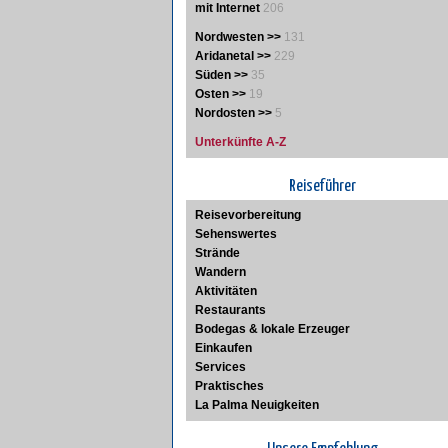
mit Internet
206
Nordwesten >>
131
Aridanetal >>
229
Süden >>
35
Osten >>
19
Nordosten >>
5
Unterkünfte A-Z
Reiseführer
Reisevorbereitung
Sehenswertes
Strände
Wandern
Aktivitäten
Restaurants
Bodegas & lokale Erzeuger
Einkaufen
Services
Praktisches
La Palma Neuigkeiten