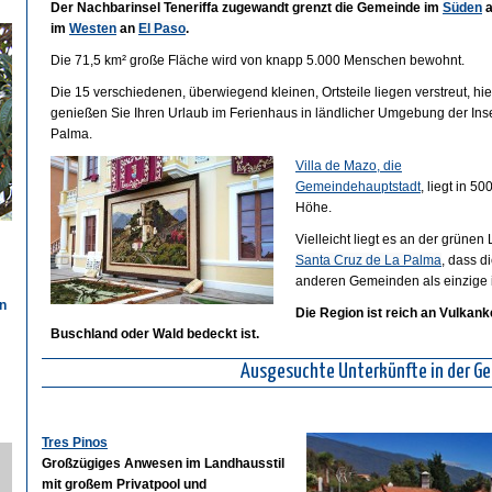
Der Nachbarinsel Teneriffa zugewandt grenzt die Gemeinde im
Süden
a
im
Westen
an
El Paso
.
Die 71,5 km² große Fläche wird von knapp 5.000 Menschen bewohnt.
Die 15 verschiedenen, überwiegend kleinen, Ortsteile liegen verstreut, hie
genießen Sie Ihren Urlaub im Ferienhaus in ländlicher Umgebung der Ins
Palma.
Villa de Mazo, die
Gemeindehauptstadt
, liegt in 50
Höhe.
Vielleicht liegt es an der grüne
Santa Cruz de La Palma
, dass d
anderen Gemeinden als einzige i
n
Die Region ist reich an Vulkan
Buschland oder Wald bedeckt ist.
Ausgesuchte Unterkünfte in der G
n
Tres Pinos
Großzügiges Anwesen im Landhausstil
mit großem Privatpool und