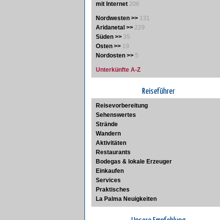
mit Internet
206
Nordwesten >>
131
Aridanetal >>
229
Süden >>
35
Osten >>
19
Nordosten >>
5
Unterkünfte A-Z
Reiseführer
Reisevorbereitung
Sehenswertes
Strände
Wandern
Aktivitäten
Restaurants
Bodegas & lokale Erzeuger
Einkaufen
Services
Praktisches
La Palma Neuigkeiten