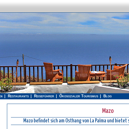
en
Restaurants
Reiseführer
Ökosozialer Tourismus
Blog
Mazo
Mazo befindet sich am Osthang von La Palma und bietet