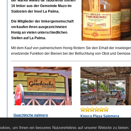
der Marke Mieles de Taburiente stehen
16 Imker aus der Gemeinde Mazo im
Südosten der Insel La Palma.
Die Mitglieder der Imkergemeinschaft
verkaufen ihren ausgezeichneten
Honig an vielen unterschiedlichen
Stellen auf La Palma.
Mit dem Kauf von palmerischem Honig fördern Sie den Erhalt der inseleigen
ersetzende Funktion der Bienen bei der Befruchtung von Obst und Gemüse
Guachinche palmero
Kiosco Playa Salemera
Typisch kanarische Küche.
Authentisches Fischrestaurant 
Salemera Strand in Mazo.
okies, um Ihnen ein besseres Nutzererlebnis auf unserer Website zu bieten.