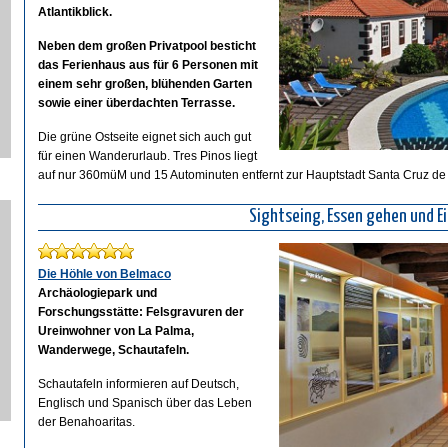
Atlantikblick.
Neben dem großen Privatpool besticht
das Ferienhaus aus für 6 Personen mit
einem sehr großen, blühenden Garten
sowie einer überdachten Terrasse.
Die grüne Ostseite eignet sich auch gut
für einen Wanderurlaub. Tres Pinos liegt
auf nur 360müM und 15 Autominuten entfernt zur Hauptstadt Santa Cruz d
Sightseing, Essen gehen und E
Die Höhle von Belmaco
Archäologiepark und
Forschungsstätte: Felsgravuren der
Ureinwohner von La Palma,
Wanderwege, Schautafeln.
Schautafeln informieren auf Deutsch,
Englisch und Spanisch über das Leben
der Benahoaritas.