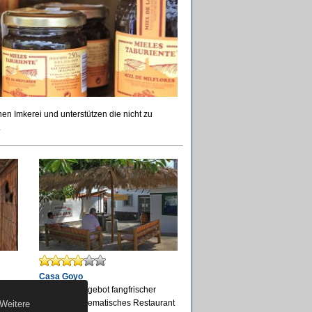
en Imkerei und unterstützen die nicht zu
.
Casa Goyo
am
Tägliches Angebot fangfrischer
Fische. Emblematisches Restaurant
 Weitere