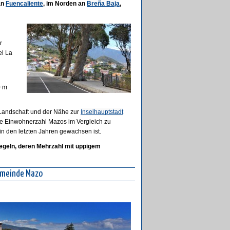
n
Fuencaliente
, im Norden an
Breña Baja
,
r
el La
0 m
n Landschaft und der Nähe zur
Inselhauptstadt
ie Einwohnerzahl Mazos im Vergleich zu
n den letzten Jahren gewachsen ist.
kegeln, deren Mehrzahl mit üppigem
emeinde Mazo