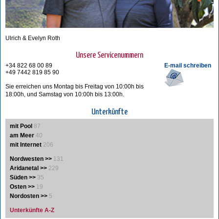
Ulrich & Evelyn Roth
Unsere Servicenummern
+34 822 68 00 89
E-mail schreiben
+49 7442 819 85 90
Sie erreichen uns Montag bis Freitag von 10:00h bis
18:00h, und Samstag von 10:00h bis 13:00h.
Unterkünfte
mit Pool
87
am Meer
40
mit Internet
206
Nordwesten >>
131
Aridanetal >>
229
Süden >>
35
Osten >>
19
Nordosten >>
5
Unterkünfte A-Z