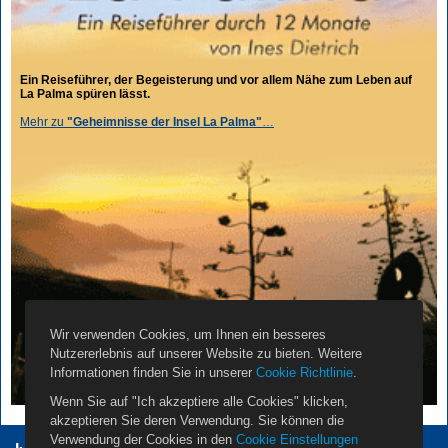
Ein Reiseführer, der Begeisterung und vor allem Nähe zum Leben auf
La Palma spüren lässt.
Mehr zu
"Geheimnisse der Insel La Palma"
…
Wir verwenden Cookies, um Ihnen ein besseres
Nutzererlebnis auf unserer Website zu bieten. Weitere
Informationen finden Sie in unserer
Cookie Richtlinie
.
Wenn Sie auf "Ich akzeptiere alle Cookies" klicken,
akzeptieren Sie deren Verwendung. Sie können die
Verwendung der Cookies in den
Cookie Einstellungen