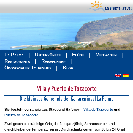
La Palma
Unterkünfte
Flüge
Mietwagen
Restaurants
Reiseführer
Ökosozialer Tourismus
Blog
Villa y Puerto de Tazacorte
Die kleinste Gemeinde der Kanareninsel La Palma
Sie besteht vorrangig aus Stadt und Hafenort:
Villa de Tazacorte
und
Puerto de Tazacorte
.
Zwei geschichtsträchtige Orte, die fast ganzjährig Sonnenschein und
gleichbleibende Temperaturen mit Durchschnittswerten von 18 bis 24 Grad