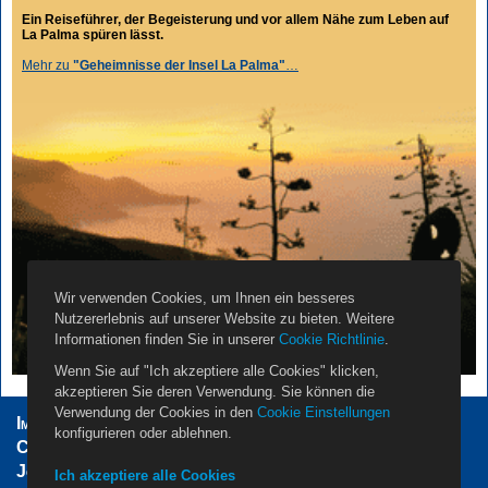
Ein Reiseführer, der Begeisterung und vor allem Nähe zum Leben auf
La Palma spüren lässt.
Mehr zu
"Geheimnisse der Insel La Palma"
…
Wir verwenden Cookies, um Ihnen ein besseres
Nutzererlebnis auf unserer Website zu bieten. Weitere
Informationen finden Sie in unserer
Cookie Richtlinie
.
Wenn Sie auf "Ich akzeptiere alle Cookies" klicken,
akzeptieren Sie deren Verwendung. Sie können die
Verwendung der Cookies in den
Cookie Einstellungen
Impressum
AGB
Datenschutzerklärung
konfigurieren oder ablehnen.
Cookie Einstellungen
Vermieter
Propietarios
Jobs
Über Uns
Kontakt
Ich akzeptiere alle Cookies