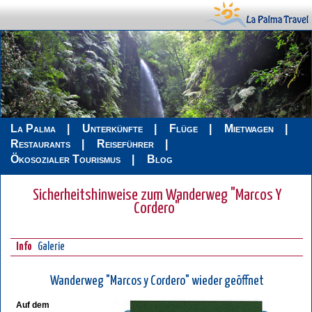
La Palma
Unterkünfte
Flüge
Mietwagen
Restaurants
Reiseführer
Ökosozialer Tourismus
Blog
Sicherheitshinweise zum Wanderweg "Marcos Y
Cordero"
Info
Galerie
Wanderweg "Marcos y Cordero" wieder geöffnet
Auf dem