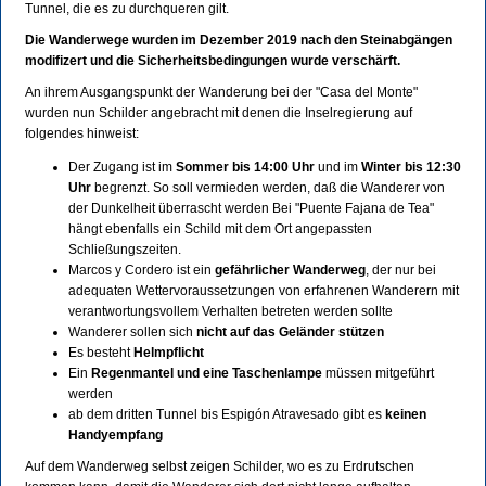
Tunnel, die es zu durchqueren gilt.
Die Wanderwege wurden im Dezember 2019 nach den Steinabgängen
modifizert und die Sicherheitsbedingungen wurde verschärft.
An ihrem Ausgangspunkt der Wanderung bei der "Casa del Monte"
wurden nun Schilder angebracht mit denen die Inselregierung auf
folgendes hinweist:
Der Zugang ist im
Sommer bis 14:00 Uhr
und im
Winter bis 12:30
Uhr
begrenzt. So soll vermieden werden, daß die Wanderer von
der Dunkelheit überrascht werden Bei "Puente Fajana de Tea"
hängt ebenfalls ein Schild mit dem Ort angepassten
Schließungszeiten.
Marcos y Cordero ist ein
gefährlicher Wanderweg
, der nur bei
adequaten Wettervoraussetzungen von erfahrenen Wanderern mit
verantwortungsvollem Verhalten betreten werden sollte
Wanderer sollen sich
nicht auf das Geländer stützen
Es besteht
Helmpflicht
Ein
Regenmantel und eine Taschenlampe
müssen mitgeführt
werden
ab dem dritten Tunnel bis Espigón Atravesado gibt es
keinen
Handyempfang
Auf dem Wanderweg selbst zeigen Schilder, wo es zu Erdrutschen