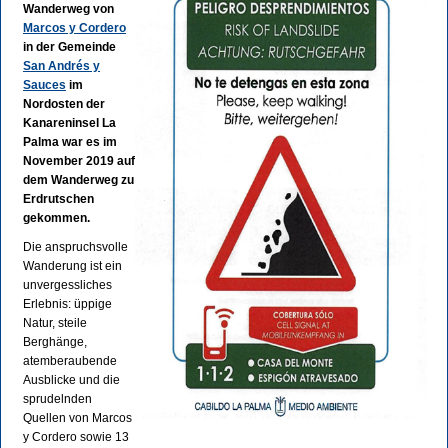
Wanderweg von
Marcos y Cordero
in der Gemeinde
San Andrés y
Sauces
im
Nordosten der
Kanareninsel La
Palma war es im
November 2019 auf
dem Wanderweg zu
Erdrutschen
gekommen.
Die anspruchsvolle
Wanderung ist ein
unvergessliches
Erlebnis: üppige
Natur, steile
Berghänge,
atemberaubende
Ausblicke und die
sprudelnden
Quellen von Marcos
y Cordero sowie 13