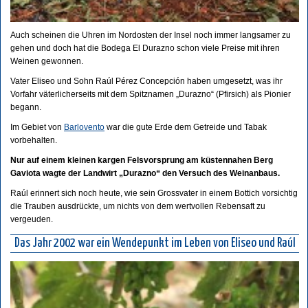
Auch scheinen die Uhren im Nordosten der Insel noch immer langsamer zu
gehen und doch hat die Bodega El Durazno schon viele Preise mit ihren
Weinen gewonnen.
Vater Eliseo und Sohn Raúl Pérez Concepción haben umgesetzt, was ihr
Vorfahr väterlicherseits mit dem Spitznamen „Durazno“ (Pfirsich) als Pionier
begann.
Im Gebiet von
Barlovento
war die gute Erde dem Getreide und Tabak
vorbehalten.
Nur auf einem kleinen kargen Felsvorsprung am küstennahen Berg
Gaviota wagte der Landwirt „Durazno“ den Versuch des Weinanbaus.
Raúl erinnert sich noch heute, wie sein Grossvater in einem Bottich vorsichtig
die Trauben ausdrückte, um nichts von dem wertvollen Rebensaft zu
vergeuden.
Das Jahr 2002 war ein Wendepunkt im Leben von Eliseo und Raúl