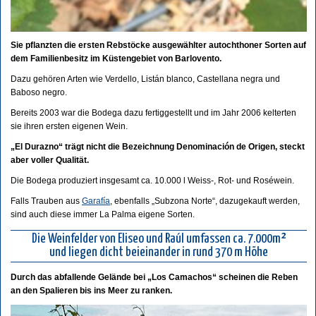
Sie pflanzten die ersten Rebstöcke ausgewählter autochthoner Sorten auf
dem Familienbesitz im Küstengebiet von Barlovento.
Dazu gehören Arten wie Verdello, Listán blanco, Castellana negra und
Baboso negro.
Bereits 2003 war die Bodega dazu fertiggestellt und im Jahr 2006 kelterten
sie ihren ersten eigenen Wein.
„El Durazno“ trägt nicht die Bezeichnung Denominación de Origen, steckt
aber voller Qualität.
Die Bodega produziert insgesamt ca. 10.000 l Weiss-, Rot- und Roséwein.
Falls Trauben aus
Garafía
, ebenfalls „Subzona Norte“, dazugekauft werden,
sind auch diese immer La Palma eigene Sorten.
Die Weinfelder von Eliseo und Raúl umfassen ca. 7.000m²
und liegen dicht beieinander in rund 370 m Höhe
Durch das abfallende Gelände bei „Los Camachos“ scheinen die Reben
an den Spalieren bis ins Meer zu ranken.