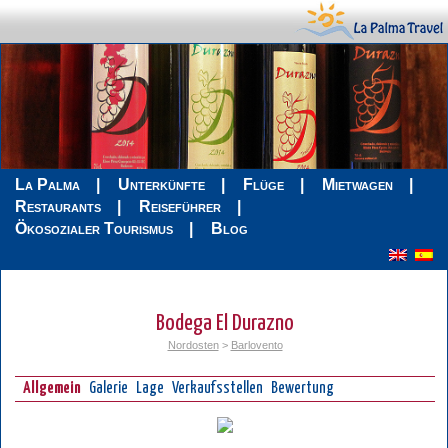
La Palma
Unterkünfte
Flüge
Mietwagen
Restaurants
Reiseführer
Ökosozialer Tourismus
Blog
Bodega El Durazno
Nordosten
>
Barlovento
Allgemein
Galerie
Lage
Verkaufsstellen
Bewertung