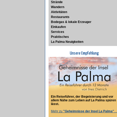
Strände
Wandern
Aktivitäten
Restaurants
Bodegas & lokale Erzeuger
Einkaufen
Services
Praktisches
La Palma Neuigkeiten
Unsere Empfehlung
Ein Reiseführer, der Begeisterung und vor
allem Nähe zum Leben auf La Palma spüren
lässt.
Mehr zu
"Geheimnisse der Insel La Palma"