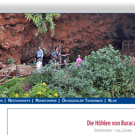
en
Restaurants
Reiseführer
Ökosozialer Tourismus
Blog
Die Höhlen von Burac
Nordwesten
>
Las Tricias