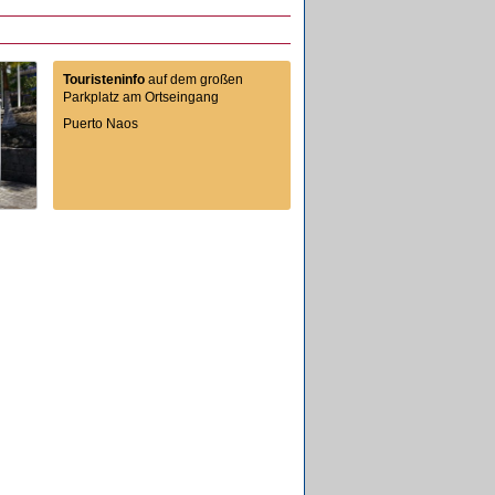
Touristeninfo
auf dem großen
Parkplatz am Ortseingang
Puerto Naos