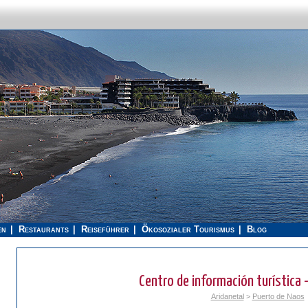
en
Restaurants
Reiseführer
Ökosozialer Tourismus
Blog
Centro de información turística 
Aridanetal
>
Puerto de Naos