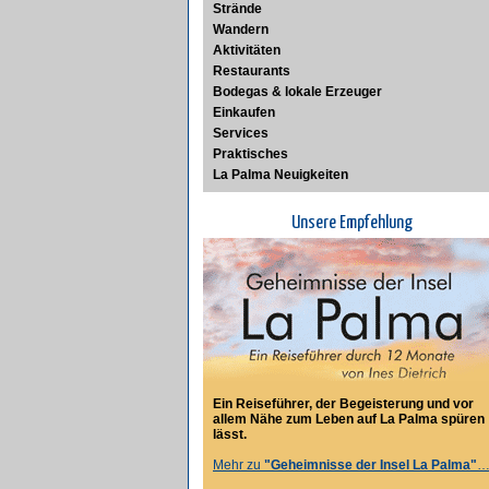
Strände
Wandern
Aktivitäten
Restaurants
Bodegas & lokale Erzeuger
Einkaufen
Services
Praktisches
La Palma Neuigkeiten
Unsere Empfehlung
Ein Reiseführer, der Begeisterung und vor
allem Nähe zum Leben auf La Palma spüren
lässt.
Mehr zu
"Geheimnisse der Insel La Palma"