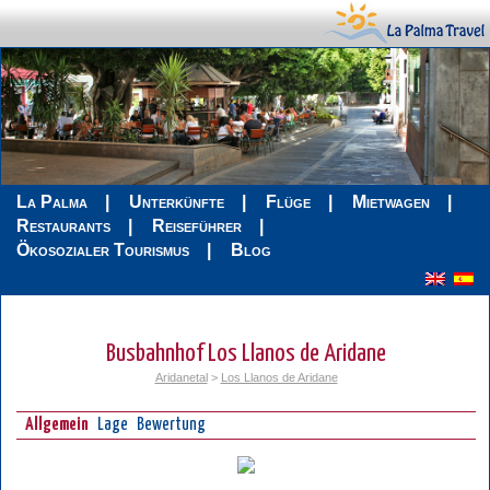
La Palma
Unterkünfte
Flüge
Mietwagen
Restaurants
Reiseführer
Ökosozialer Tourismus
Blog
Busbahnhof Los Llanos de Aridane
Aridanetal
>
Los Llanos de Aridane
Allgemein
Lage
Bewertung