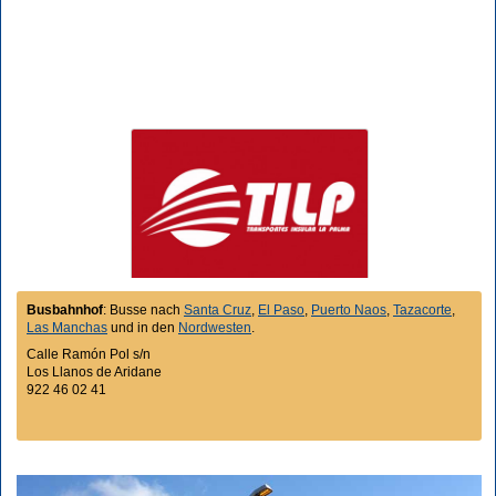
Busbahnhof
: Busse nach
Santa Cruz
,
El Paso
,
Puerto Naos
,
Tazacorte
,
Las Manchas
und in den
Nordwesten
.
Calle Ramón Pol s/n
Los Llanos de Aridane
922 46 02 41