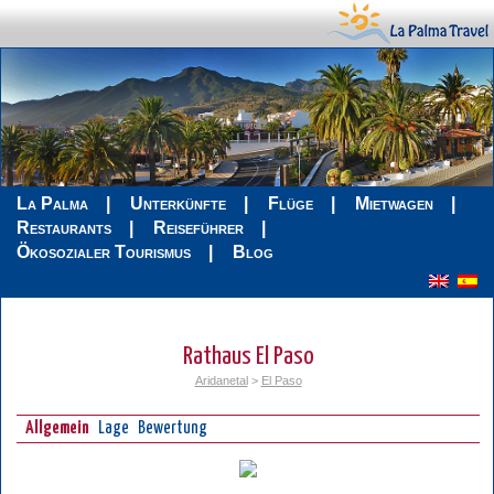
La Palma
Unterkünfte
Flüge
Mietwagen
Restaurants
Reiseführer
Ökosozialer Tourismus
Blog
Rathaus El Paso
Aridanetal
>
El Paso
Allgemein
Lage
Bewertung