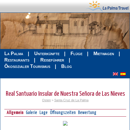
La Palma
Unterkünfte
Flüge
Mietwagen
Restaurants
Reiseführer
Ökosozialer Tourismus
Blog
Real Santuario Insular de Nuestra Señora de Las Nieves
Osten
>
Santa Cruz de La Palma
Allgemein
Galerie
Lage
Öffnungszeiten
Bewertung