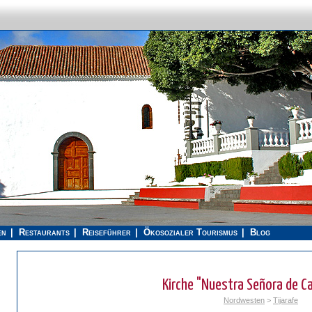
en
Restaurants
Reiseführer
Ökosozialer Tourismus
Blog
Kirche "Nuestra Señora de Ca
Nordwesten
>
Tijarafe