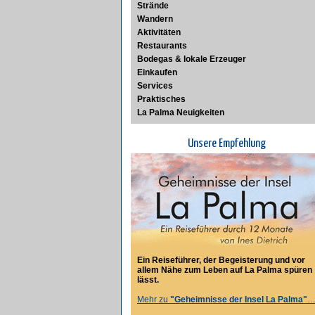
Strände
Wandern
Aktivitäten
Restaurants
Bodegas & lokale Erzeuger
Einkaufen
Services
Praktisches
La Palma Neuigkeiten
Unsere Empfehlung
Ein Reiseführer, der Begeisterung und vor
allem Nähe zum Leben auf La Palma spüren
lässt.
Mehr zu
"Geheimnisse der Insel La Palma"