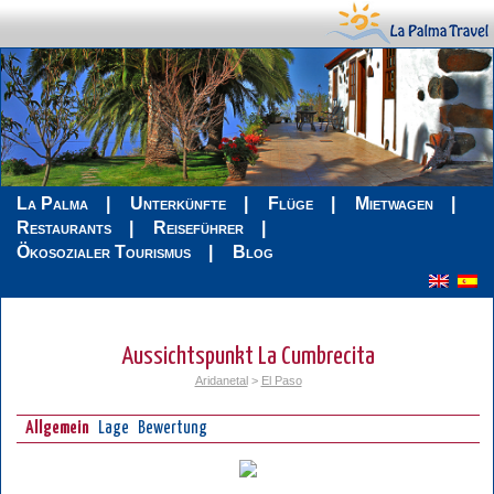
La Palma
Unterkünfte
Flüge
Mietwagen
Restaurants
Reiseführer
Ökosozialer Tourismus
Blog
Aussichtspunkt La Cumbrecita
Aridanetal
>
El Paso
Allgemein
Lage
Bewertung