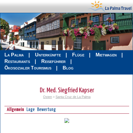
La Palma
Unterkünfte
Flüge
Mietwagen
Restaurants
Reiseführer
Ökosozialer Tourismus
Blog
Dr. Med. Siegfried Kapser
Osten
>
Santa Cruz de La Palma
Allgemein
Lage
Bewertung