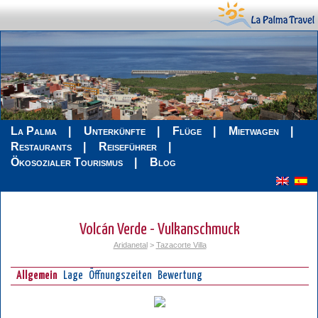
La Palma
Unterkünfte
Flüge
Mietwagen
Restaurants
Reiseführer
Ökosozialer Tourismus
Blog
Volcán Verde - Vulkanschmuck
Aridanetal
>
Tazacorte Villa
Allgemein
Lage
Öffnungszeiten
Bewertung