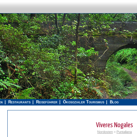
en
Restaurants
Reiseführer
Ökosozialer Tourismus
Blog
Víveres Nogales
Nordosten
>
Puntallana