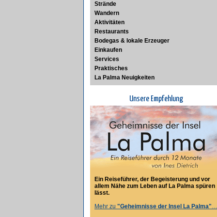
Strände
Wandern
Aktivitäten
Restaurants
Bodegas & lokale Erzeuger
Einkaufen
Services
Praktisches
La Palma Neuigkeiten
Unsere Empfehlung
Ein Reiseführer, der Begeisterung und vor
allem Nähe zum Leben auf La Palma spüren
lässt.
Mehr zu
"Geheimnisse der Insel La Palma"