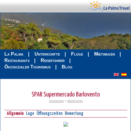
La Palma
Unterkünfte
Flüge
Mietwagen
Restaurants
Reiseführer
Ökosozialer Tourismus
Blog
SPAR Supermercado Barlovento
Nordosten
>
Barlovento
Allgemein
Lage
Öffnungszeiten
Bewertung