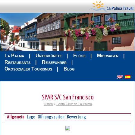
La Palma
Unterkünfte
Flüge
Mietwagen
Restaurants
Reiseführer
Ökosozialer Tourismus
Blog
SPAR S/C San Francisco
Osten
>
Santa Cruz de La Palma
Allgemein
Lage
Öffnungszeiten
Bewertung