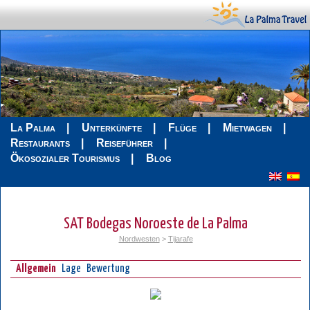
La Palma
Unterkünfte
Flüge
Mietwagen
Restaurants
Reiseführer
Ökosozialer Tourismus
Blog
SAT Bodegas Noroeste de La Palma
Nordwesten
>
Tijarafe
Allgemein
Lage
Bewertung