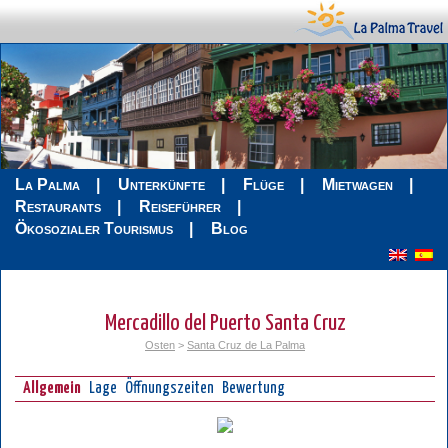
La Palma
Unterkünfte
Flüge
Mietwagen
Restaurants
Reiseführer
Ökosozialer Tourismus
Blog
Mercadillo del Puerto Santa Cruz
Osten
>
Santa Cruz de La Palma
Allgemein
Lage
Öffnungszeiten
Bewertung