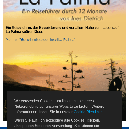
Ein Reiseführer, der Begeisterung und vor allem Nähe zum Leben auf
La Palma spüren lässt.
Mehr zu
"Geheimnisse der Insel La Palma"
…
Wir verwenden Cookies, um Ihnen ein besseres
Nutzererlebnis auf unserer Website zu bieten. Weitere
Informationen finden Sie in unserer
Cookie Richtlinie
.
Wenn Sie auf "Ich akzeptiere alle Cookies" klicken,
akzeptieren Sie deren Verwendung. Sie können die