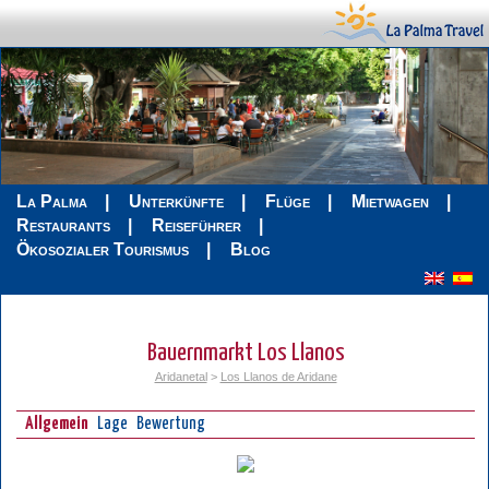
La Palma
Unterkünfte
Flüge
Mietwagen
Restaurants
Reiseführer
Ökosozialer Tourismus
Blog
Bauernmarkt Los Llanos
Aridanetal
>
Los Llanos de Aridane
Allgemein
Lage
Bewertung