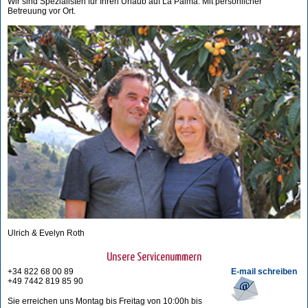
Wir sind Spezialisten für Ihren Urlaub auf La Palma. Mit persönlicher
Betreuung vor Ort.
Ulrich & Evelyn Roth
Unsere Servicenummern
+34 822 68 00 89
E-mail schreiben
+49 7442 819 85 90
Sie erreichen uns Montag bis Freitag von 10:00h bis