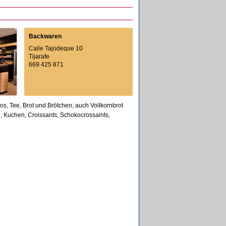
Backwaren
Calle Tajodeque 10
Tijarafe
669 425 871
s, Tee, Brot und Brötchen, auch Vollkornbrot
, Kuchen, Croissants, Schokocrossaints,