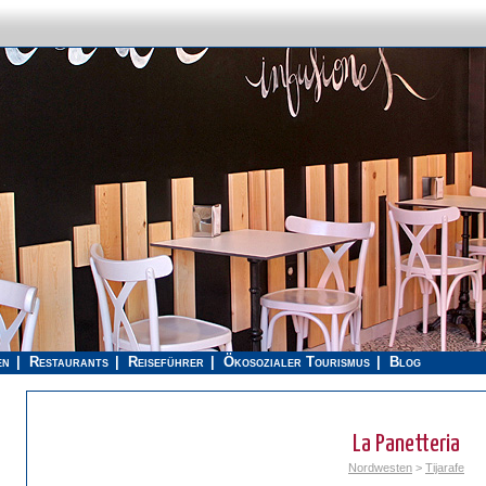
en
Restaurants
Reiseführer
Ökosozialer Tourismus
Blog
La Panetteria
Nordwesten
>
Tijarafe