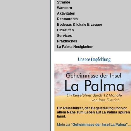
Strände
Wandern
Aktivitäten
Restaurants
Bodegas & lokale Erzeuger
Einkaufen
Services
Praktisches
La Palma Neuigkeiten
Unsere Empfehlung
Ein Reiseführer, der Begeisterung und vor
allem Nähe zum Leben auf La Palma spüren
lässt.
Mehr zu
"Geheimnisse der Insel La Palma"